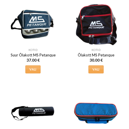
mitu
varianti.
Valikuid
saab
teha
tootelehel.
KOTID
KOTID
Suur Õlakott MS Petanque
Õlakott MS Petanque
37.00
€
30.00
€
VALI
VALI
Sellel
Sellel
tootel
tootel
on
on
mitu
mitu
varianti.
varianti.
Valikuid
Valikuid
saab
saab
teha
teha
tootelehel.
tootelehel.