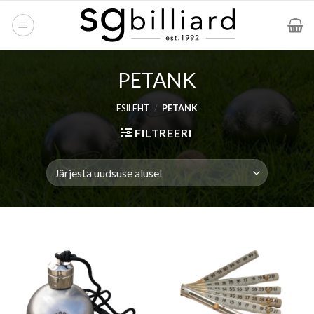
Skip
to
content
PETANK
ESILEHT
/
PETANK
FILTREERI