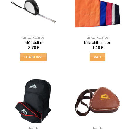
LISAVARUSTUS
LISAVARUSTUS
Mõõdulint
Mikrofiiber lapp
3.70
€
1.40
€
LISA KORVI
VALI
Sellel
tootel
on
mitu
varianti.
Valikuid
saab
teha
tootelehel.
KOTID
KOTID