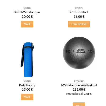
KOTID
KOTID
Kott MS Petanque
Kott Comfort
20.00
€
16.00
€
VALI
LISA KORVI
Sellel
tootel
on
mitu
varianti.
Valikuid
saab
teha
tootelehel.
KOTID
PETANK
Kott Happy
MS Petanque võistluskuul
13.00
€
126.00
€
Kuumakse al.
7.68
€
VALI
Sellel
VALI