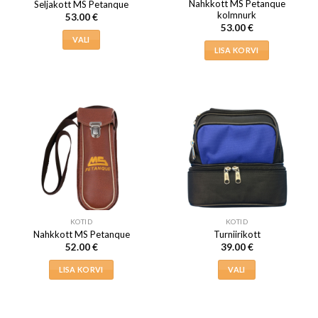
Nahkkott MS Petanque
Seljakott MS Petanque
kolmnurk
53.00
€
53.00
€
VALI
LISA KORVI
Sellel
tootel
on
mitu
varianti.
Valikuid
saab
teha
tootelehel.
KOTID
KOTID
Nahkkott MS Petanque
Turniirikott
52.00
€
39.00
€
LISA KORVI
VALI
Sellel
tootel
on