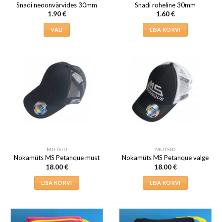
Snadi neoonvärvides 30mm
Snadi roheline 30mm
1.90
€
1.60
€
VALI
LISA KORVI
Sellel
tootel
on
mitu
varianti.
Valikuid
saab
teha
tootelehel.
MÜTSID
MÜTSID
Nokamüts MS Petanque must
Nokamüts MS Petanque valge
18.00
€
18.00
€
LISA KORVI
LISA KORVI