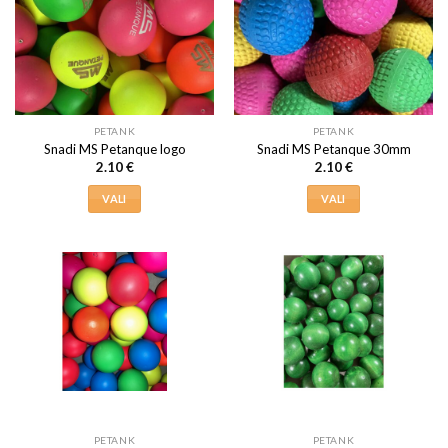
PETANK
PETANK
Snadi MS Petanque logo
Snadi MS Petanque 30mm
2.10
€
2.10
€
VALI
VALI
Sellel
Sellel
tootel
tootel
on
on
mitu
mitu
varianti.
varianti.
Valikuid
Valikuid
saab
saab
teha
teha
tootelehel.
tootelehel.
PETANK
PETANK