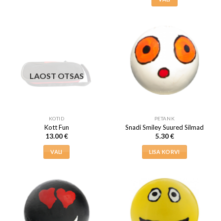
tootel
Sellel
on
tootel
mitu
on
varianti.
mitu
Valikuid
varianti.
saab
Valikuid
teha
saab
LAOST OTSAS
tootelehel.
teha
tootelehel.
KOTID
PETANK
Kott Fun
Snadi Smiley Suured Silmad
13.00
€
5.30
€
VALI
LISA KORVI
Sellel
tootel
on
mitu
varianti.
Valikuid