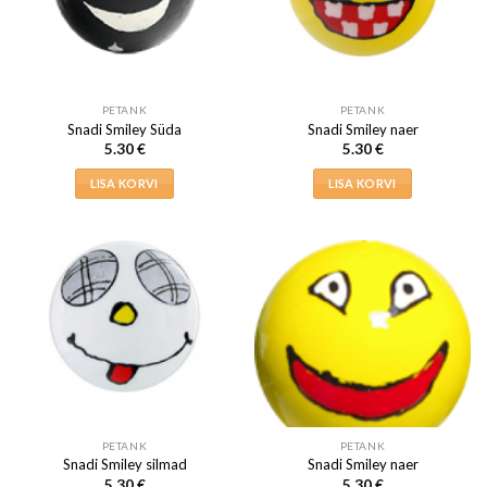
saab
teha
tootelehel.
PETANK
PETANK
Snadi Smiley Süda
Snadi Smiley naer
5.30
€
5.30
€
LISA KORVI
LISA KORVI
PETANK
PETANK
Snadi Smiley silmad
Snadi Smiley naer
5.30
€
5.30
€