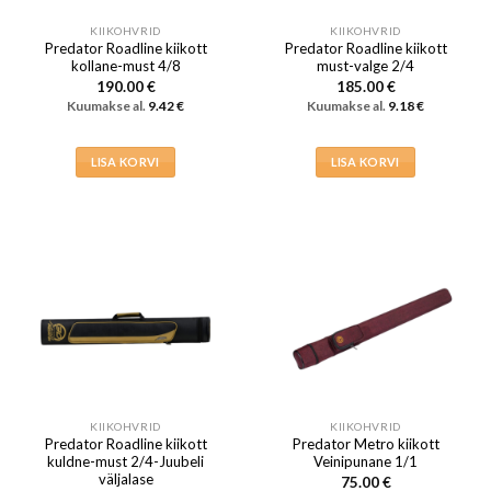
KIIKOHVRID
KIIKOHVRID
Predator Roadline kiikott
Predator Roadline kiikott
kollane-must 4/8
must-valge 2/4
190.00
€
185.00
€
Kuumakse al.
9.42
€
Kuumakse al.
9.18
€
LISA KORVI
LISA KORVI
KIIKOHVRID
KIIKOHVRID
Predator Roadline kiikott
Predator Metro kiikott
kuldne-must 2/4-Juubeli
Veinipunane 1/1
väljalase
75.00
€