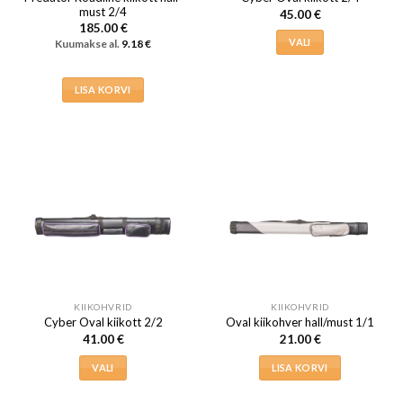
must 2/4
45.00
€
185.00
€
VALI
Kuumakse al.
9.18
€
Sellel
tootel
LISA KORVI
on
mitu
varianti.
Valikuid
saab
teha
tootelehel.
KIIKOHVRID
KIIKOHVRID
Cyber Oval kiikott 2/2
Oval kiikohver hall/must 1/1
41.00
€
21.00
€
VALI
LISA KORVI
Sellel