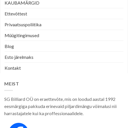
KAUBAMÄRGID
Ettevõttest
Privaatsuspoliitika
Müügitingimused
Blog
Esto järelmaks
Kontakt
MEIST
SG Billiard OÜ on eraettevõte, mis on loodud aastal 1992
eesmärgiga pakkuda erinevaid piljardimängu võimalusi nii
harrastajatele kui ka proffessionaalidele.