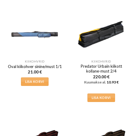
tootel
on
mitu
varianti.
Valikuid
saab
teha
tootelehel.
KIIKOHVRID
KIIKOHVRID
Predator Urbain kiikott
Oval kiikohver sinine/must 1/1
kollane-must 2/4
21.00
€
220.00
€
LISA KORVI
Kuumakse al.
10.93
€
LISA KORVI