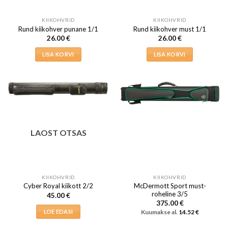
KIIKOHVRID
KIIKOHVRID
Rund kiikohver punane 1/1
Rund kiikohver must 1/1
26.00
€
26.00
€
LISA KORVI
LISA KORVI
LAOST OTSAS
KIIKOHVRID
KIIKOHVRID
McDermott Sport must-
Cyber Royal kiikott 2/2
roheline 3/5
45.00
€
375.00
€
LOE EDASI
Kuumakse al.
14.52
€