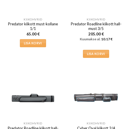
KIIKOHVRID
KIIKOHVRID
Predator kiikott must-kollane
Predator Roadline kiikott hall-
1/1
must 3/5
65.00
€
205.00
€
Kuumakse al.
10.17
€
LISA KORVI
LISA KORVI
KIIKOHVRID
KIIKOHVRID
Predator Roadline kiikott hall-
Cyber Oval kiikott 2/4