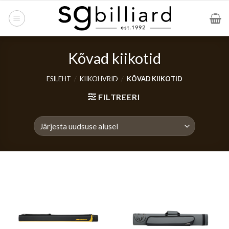
Skip
to
content
Kõvad kiikotid
ESILEHT
/
KIIKOHVRID
/
KÕVAD KIIKOTID
FILTREERI