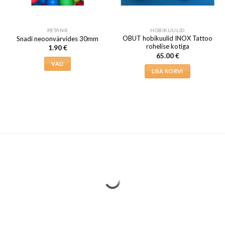
PETANK
HOBIKUULID
OBUT hobikuulid INOX Tattoo
Snadi neoonvärvides 30mm
rohelise kotiga
1.90
€
65.00
€
VALI
LISA KORVI
Sellel
tootel
on
mitu
varianti.
Valikuid
saab
teha
tootelehel.