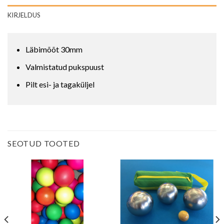
KIRJELDUS
Läbimõõt 30mm
Valmistatud pukspuust
Pilt esi- ja tagaküljel
SEOTUD TOOTED