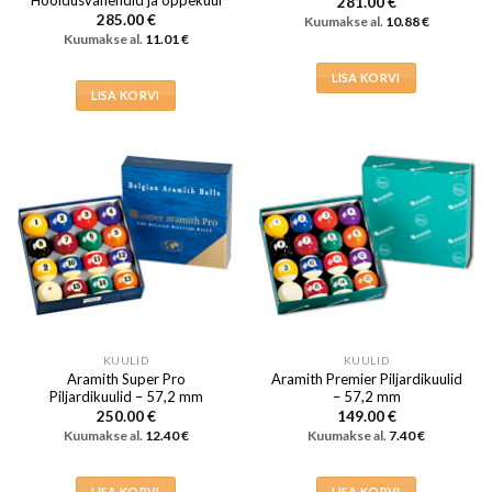
281.00
€
285.00
€
Kuumakse al.
10.88
€
Kuumakse al.
11.01
€
LISA KORVI
LISA KORVI
KUULID
KUULID
Aramith Super Pro
Aramith Premier Piljardikuulid
Piljardikuulid – 57,2 mm
– 57,2 mm
250.00
€
149.00
€
Kuumakse al.
12.40
€
Kuumakse al.
7.40
€
LISA KORVI
LISA KORVI