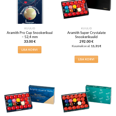
KUULID
KUULID
Aramith Pro Cup Snookerikuul
Aramith Super Crystalate
– 52,4 mm
Snookerikuulid
33.00
€
292.00
€
Kuumakse al.
11.31
€
LISA KORVI
LISA KORVI