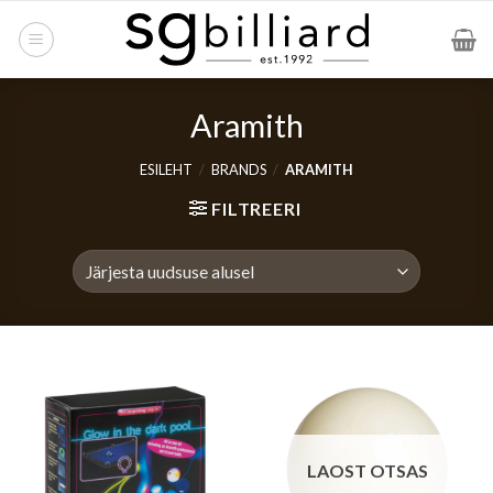
Skip
to
content
Aramith
ESILEHT
/
BRANDS
/
ARAMITH
FILTREERI
LAOST OTSAS