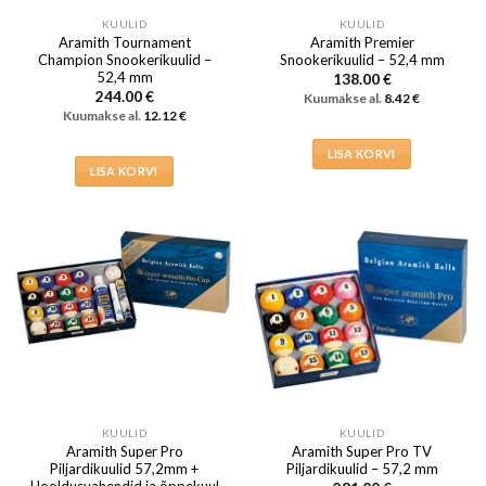
KUULID
KUULID
Aramith Tournament
Aramith Premier
Champion Snookerikuulid –
Snookerikuulid – 52,4 mm
52,4 mm
138.00
€
244.00
€
Kuumakse al.
8.42
€
Kuumakse al.
12.12
€
LISA KORVI
LISA KORVI
KUULID
KUULID
Aramith Super Pro
Aramith Super Pro TV
Piljardikuulid 57,2mm +
Piljardikuulid – 57,2 mm
Hooldusvahendid ja õppekuul