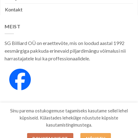
Kontakt
MEIST
SG Billiard OÜ on eraettevõte, mis on loodud aastal 1992
eesmärgiga pakkuda erinevaid piljardimängu võimalusi nii
harrastajatele kui ka proffessionaalidele.
Sinu parema ostukogemuse tagamiseks kasutame sellel lehel
küpsiseid. Külastades lehekülge nõustute küpsiste
kasutamistingimustega.
E-POOD
KAUBAMÄRGID
ETTEVÕTTEST
PRIVAATSUSPOLIITIKA
MÜÜGITINGIMUSED
BLOG
ESTO JÄRELMAKS
KONTAKT