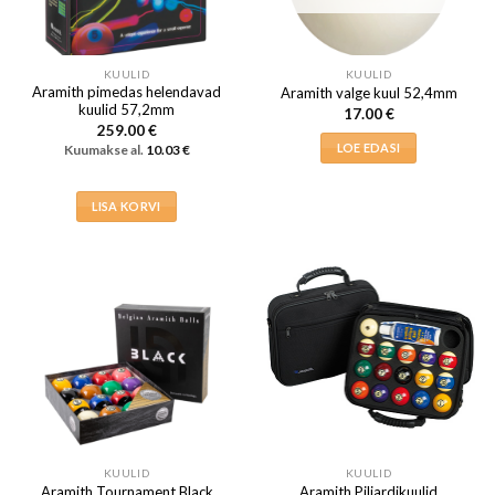
KUULID
KUULID
Aramith pimedas helendavad
Aramith valge kuul 52,4mm
kuulid 57,2mm
17.00
€
259.00
€
LOE EDASI
Kuumakse al.
10.03
€
LISA KORVI
KUULID
KUULID
Aramith Tournament Black
Aramith Piljardikuulid