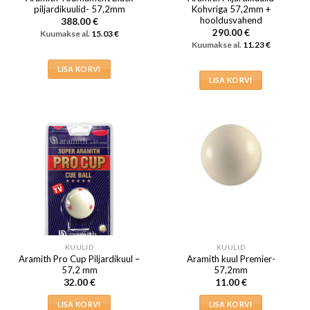
piljardikuulid- 57,2mm
Kohvriga 57,2mm +
hooldusvahend
388.00
€
290.00
€
Kuumakse al.
15.03
€
Kuumakse al.
11.23
€
LISA KORVI
LISA KORVI
KUULID
KUULID
Aramith Pro Cup Piljardikuul –
Aramith kuul Premier-
57,2 mm
57,2mm
32.00
€
11.00
€
LISA KORVI
LISA KORVI