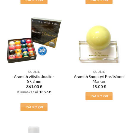
KUULID
KUULID
Aramith võistluskuulid-
Aramith Snookeri Positsiooni
57,2mm
Marker
361.00
€
15.00
€
Kuumakse al.
13.96
€
LISA KORVI
LISA KORVI