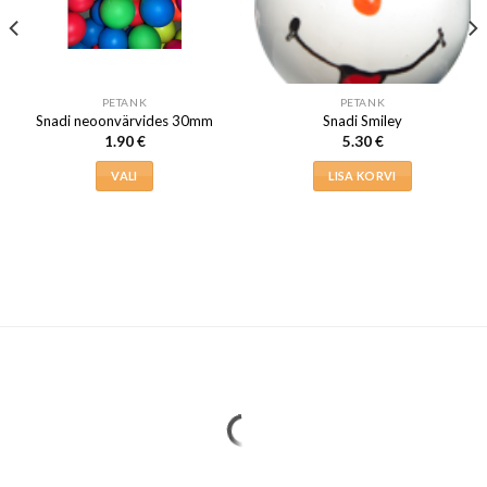
PETANK
PETANK
Snadi neoonvärvides 30mm
Snadi Smiley
1.90
€
5.30
€
VALI
LISA KORVI
Sellel
tootel
on
mitu
varianti.
Valikuid
saab
teha
tootelehel.