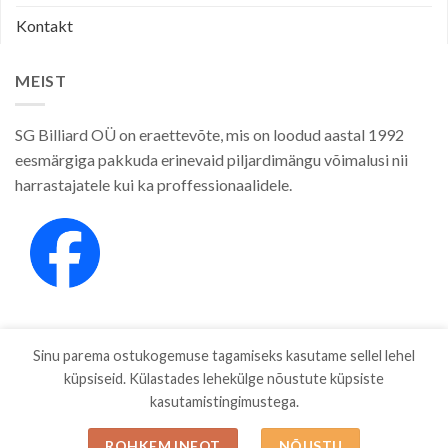
Kontakt
MEIST
SG Billiard OÜ on eraettevõte, mis on loodud aastal 1992
eesmärgiga pakkuda erinevaid piljardimängu võimalusi nii
harrastajatele kui ka proffessionaalidele.
Sinu parema ostukogemuse tagamiseks kasutame sellel lehel
küpsiseid. Külastades lehekülge nõustute küpsiste
kasutamistingimustega.
E-POOD
KAUBAMÄRGID
ETTEVÕTTEST
PRIVAATSUSPOLIITIKA
MÜÜGITINGIMUSED
BLOG
ESTO JÄRELMAKS
KONTAKT
ROHKEM INFOT
NÕUSTU