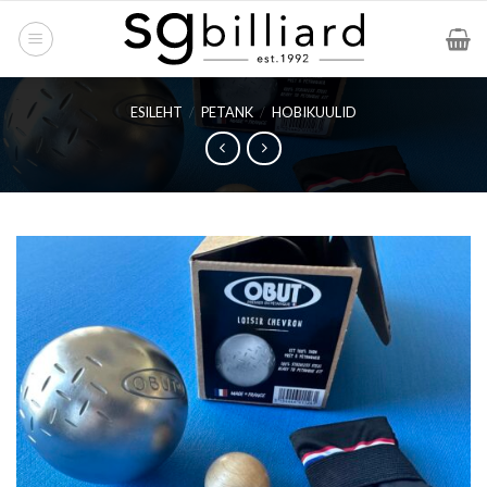
Skip
to
content
ESILEHT
/
PETANK
/
HOBIKUULID