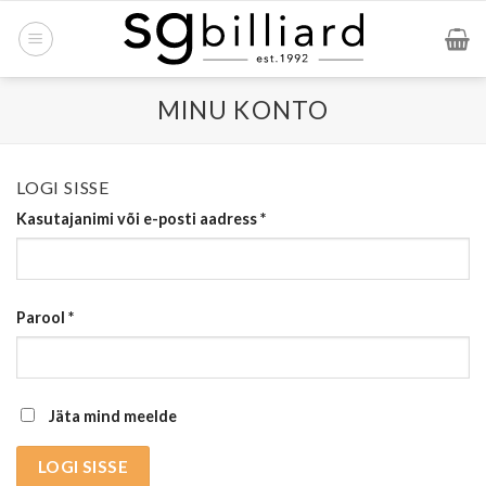
Skip
to
content
MINU KONTO
LOGI SISSE
Kasutajanimi või e-posti aadress
*
Parool
*
Jäta mind meelde
LOGI SISSE