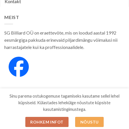
Kontakt
MEIST
SG Billiard OÜ on eraettevõte, mis on loodud aastal 1992
eesmärgiga pakkuda erinevaid piljardimängu võimalusi nii
harrastajatele kui ka proffessionaalidele.
Sinu parema ostukogemuse tagamiseks kasutame sellel lehel
küpsiseid. Külastades lehekülge nõustute küpsiste
kasutamistingimustega.
E-POOD
KAUBAMÄRGID
ETTEVÕTTEST
PRIVAATSUSPOLIITIKA
MÜÜGITINGIMUSED
BLOG
ESTO JÄRELMAKS
KONTAKT
ROHKEM INFOT
NÕUSTU
Copyright 2026 ©
SGBILLIARD