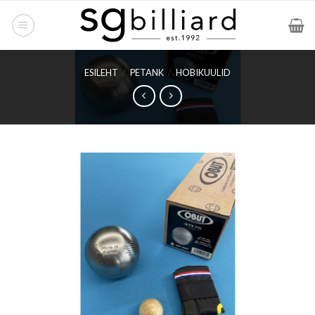
Skip
to
content
ESILEHT
/
PETANK
/
HOBIKUULID