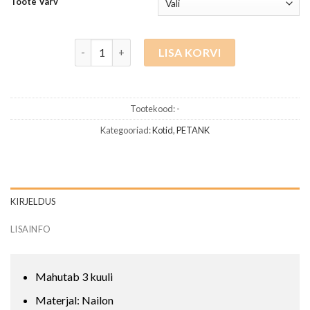
Toote Värv
Seljakott MS Petanque kogus
LISA KORVI
Tootekood:
-
Kategooriad:
Kotid
,
PETANK
KIRJELDUS
LISAINFO
Mahutab 3 kuuli
Materjal: Nailon