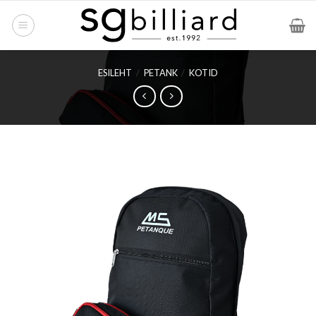
Skip
to
content
ESILEHT
/
PETANK
/
KOTID