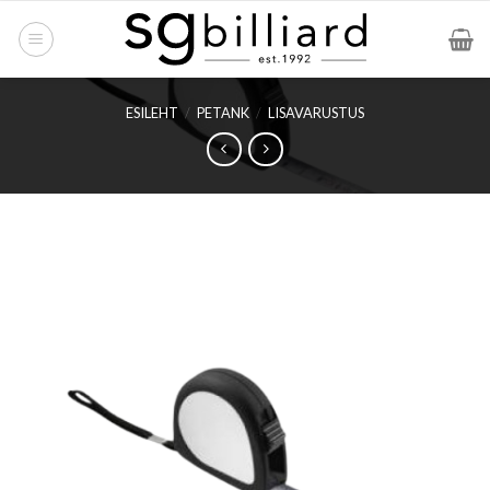
Skip
to
content
ESILEHT
/
PETANK
/
LISAVARUSTUS