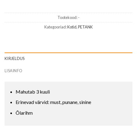
Tootekood:
-
Kategooriad:
Kotid
,
PETANK
KIRJELDUS
LISAINFO
Mahutab 3 kuuli
Erinevad värvid: must, punane, sinine
Õlarihm