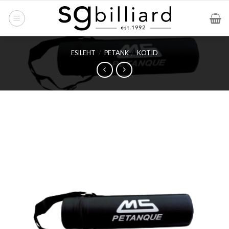
Skip
to
content
ESILEHT
/
PETANK
/
KOTID