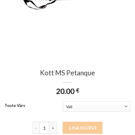
Kott MS Petanque
20.00
€
Toote Värv
Kott MS Petanque kogus
LISA KORVI