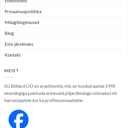
Ettevõttest
Privaatsuspoliitika
Müügitingimused
Blog
Esto järelmaks
Kontakt
MEIST
SG Billiard OÜ on eraettevõte, mis on loodud aastal 1992
eesmärgiga pakkuda erinevaid piljardimängu võimalusi nii
harrastajatele kui ka proffessionaalidele.