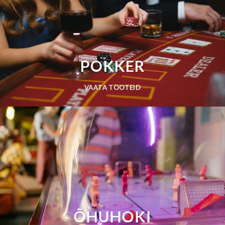
POKKER
VAATA TOOTEID
ÕHUHOKI