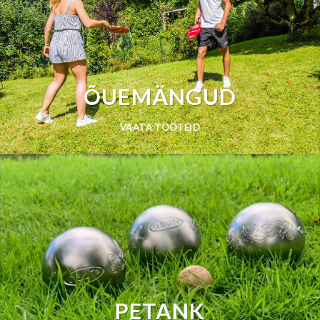
ÕUEMÄNGUD
VAATA TOOTEID
PETANK