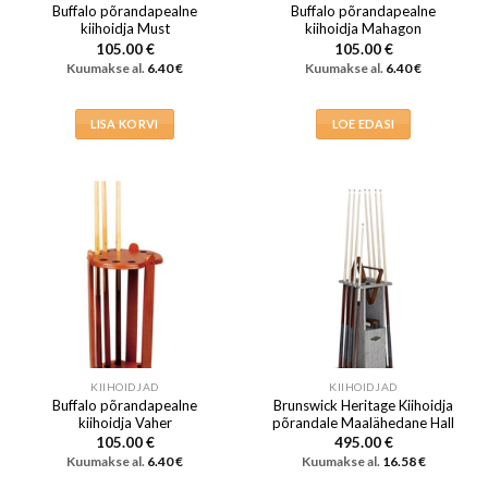
Buffalo põrandapealne
Buffalo põrandapealne
kiihoidja Must
kiihoidja Mahagon
105.00
€
105.00
€
Kuumakse al.
6.40
€
Kuumakse al.
6.40
€
LISA KORVI
LOE EDASI
KIIHOIDJAD
KIIHOIDJAD
Buffalo põrandapealne
Brunswick Heritage Kiihoidja
kiihoidja Vaher
põrandale Maalähedane Hall
105.00
€
495.00
€
Kuumakse al.
6.40
€
Kuumakse al.
16.58
€