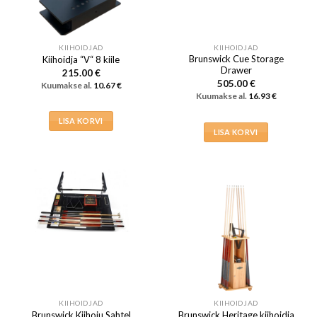
KIIHOIDJAD
KIIHOIDJAD
Brunswick Cue Storage
Kiihoidja “V“ 8 kiile
Drawer
215.00
€
505.00
€
Kuumakse al.
10.67
€
Kuumakse al.
16.93
€
LISA KORVI
LISA KORVI
KIIHOIDJAD
KIIHOIDJAD
Brunswick Heritage kiihoidja
Brunswick Kiihoiu Sahtel