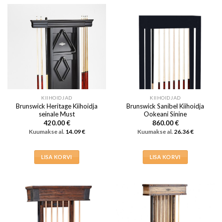
KIIHOIDJAD
KIIHOIDJAD
Brunswick Heritage Kiihoidja
Brunswick Sanibel Kiihoidja
seinale Must
Ookeani Sinine
420.00
€
860.00
€
Kuumakse al.
14.09
€
Kuumakse al.
26.36
€
LISA KORVI
LISA KORVI