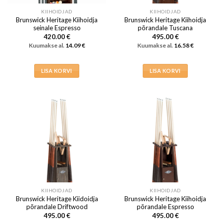
KIIHOIDJAD
KIIHOIDJAD
Brunswick Heritage Kiihoidja
Brunswick Heritage Kiihoidja
seinale Espresso
põrandale Tuscana
420.00
€
495.00
€
Kuumakse al.
14.09
€
Kuumakse al.
16.58
€
LISA KORVI
LISA KORVI
KIIHOIDJAD
KIIHOIDJAD
Brunswick Heritage Kiidoidja
Brunswick Heritage Kiihoidja
põrandale Driftwood
põrandale Espresso
495.00
€
495.00
€