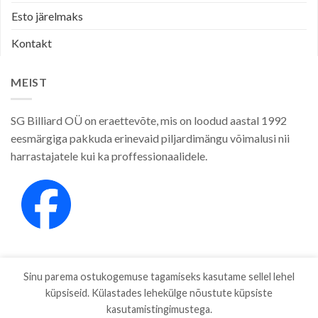
Esto järelmaks
Kontakt
MEIST
SG Billiard OÜ on eraettevõte, mis on loodud aastal 1992
eesmärgiga pakkuda erinevaid piljardimängu võimalusi nii
harrastajatele kui ka proffessionaalidele.
Sinu parema ostukogemuse tagamiseks kasutame sellel lehel
küpsiseid. Külastades lehekülge nõustute küpsiste
kasutamistingimustega.
E-POOD
KAUBAMÄRGID
ETTEVÕTTEST
PRIVAATSUSPOLIITIKA