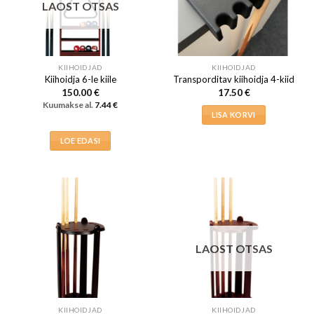
LAOST OTSAS
KIIHOIDJAD
KIIHOIDJAD
Kiihoidja 6-le kiile
Transporditav kiihoidja 4-kiid
150.00
€
17.50
€
Kuumakse al.
7.44
€
LISA KORVI
LOE EDASI
LAOST OTSAS
KIIHOIDJAD
KIIHOIDJAD