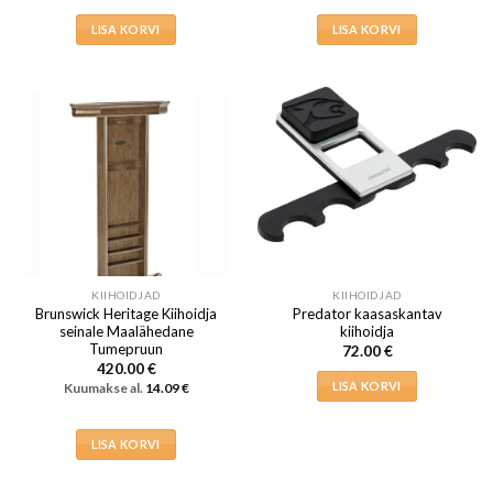
LISA KORVI
LISA KORVI
KIIHOIDJAD
KIIHOIDJAD
Brunswick Heritage Kiihoidja
Predator kaasaskantav
seinale Maalähedane
kiihoidja
Tumepruun
72.00
€
420.00
€
LISA KORVI
Kuumakse al.
14.09
€
LISA KORVI