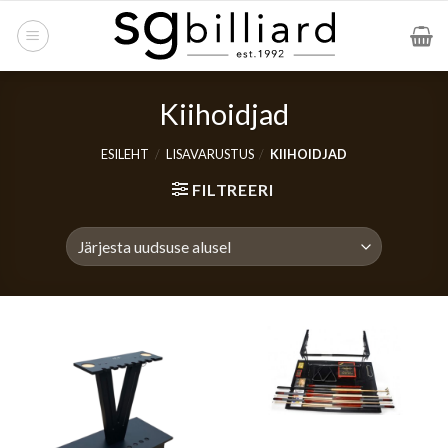
Skip
to
content
Kiihoidjad
ESILEHT
/
LISAVARUSTUS
/
KIIHOIDJAD
FILTREERI