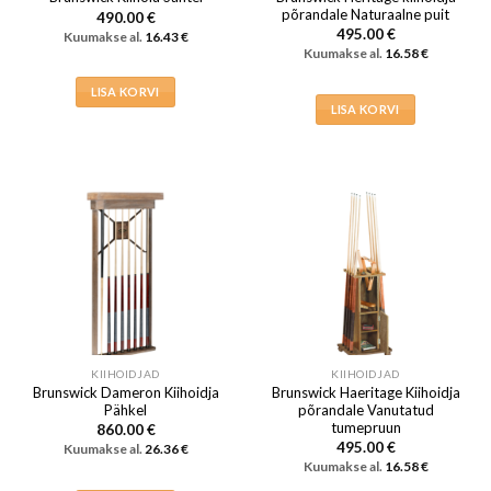
põrandale Naturaalne puit
490.00
€
495.00
€
Kuumakse al.
16.43
€
Kuumakse al.
16.58
€
LISA KORVI
LISA KORVI
KIIHOIDJAD
KIIHOIDJAD
Brunswick Dameron Kiihoidja
Brunswick Haeritage Kiihoidja
Pähkel
põrandale Vanutatud
tumepruun
860.00
€
495.00
€
Kuumakse al.
26.36
€
Kuumakse al.
16.58
€