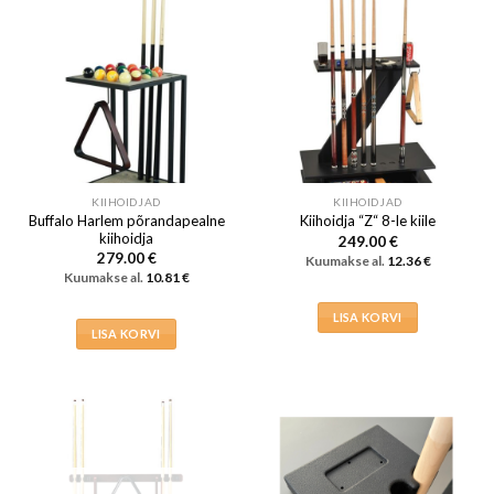
KIIHOIDJAD
KIIHOIDJAD
Buffalo Harlem põrandapealne
Kiihoidja “Z“ 8-le kiile
kiihoidja
249.00
€
279.00
€
Kuumakse al.
12.36
€
Kuumakse al.
10.81
€
LISA KORVI
LISA KORVI