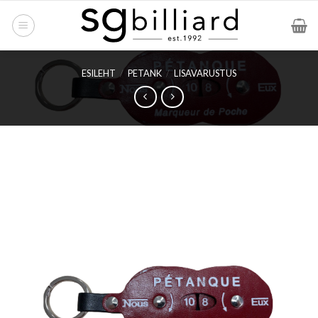
Skip
to
content
ESILEHT
/
PETANK
/
LISAVARUSTUS