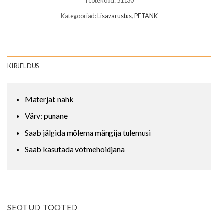
Tootekood:
51130
Kategooriad:
Lisavarustus
,
PETANK
KIRJELDUS
Materjal: nahk
Värv: punane
Saab jälgida mõlema mängija tulemusi
Saab kasutada võtmehoidjana
SEOTUD TOOTED