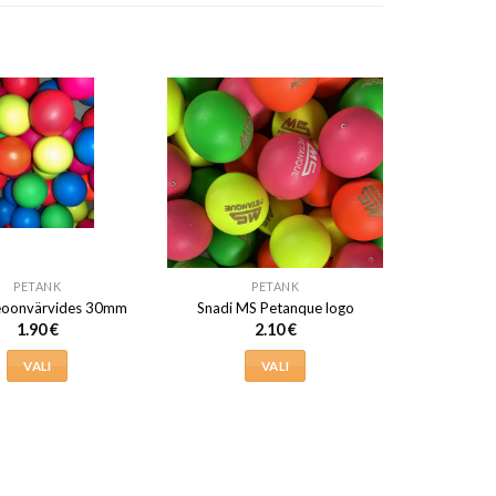
PETANK
PETANK
eoonvärvides 30mm
Snadi MS Petanque logo
1.90
€
2.10
€
VALI
VALI
Sellel
Sellel
tootel
tootel
on
on
mitu
mitu
varianti.
varianti.