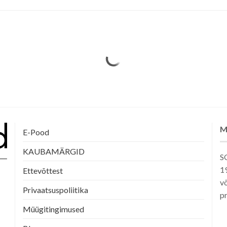
M
E-Pood
KAUBAMÄRGID
SG
1
Ettevõttest
võ
Privaatsuspoliitika
pr
Müügitingimused