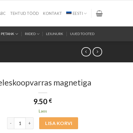
ABC
TEHTUD TÖÖD
KONTAKT
EESTI
PETANK
RIIDED
LEIUNURK
UUED TOOTED
eleskoopvarras magnetiga
9.50
€
Laos
Teleskoopvarras magnetiga kogus
LISA KORVI