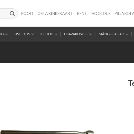
POOD
OSTA KINKEKAART
RENT
HOOLDUS
PILJARDI 
ID
SISUSTUS
KUULID
LISAVARUSTUS
MÄNGULAUAD
T