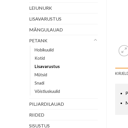
LEIUNURK
LISAVARUSTUS
MÄNGULAUAD
PETANK
Hobikuulid
Kotid
Lisavarustus
KIRJEL
Mütsid
Snadi
Võistluskuulid
P
M
PILJARDILAUAD
RIIDED
SISUSTUS