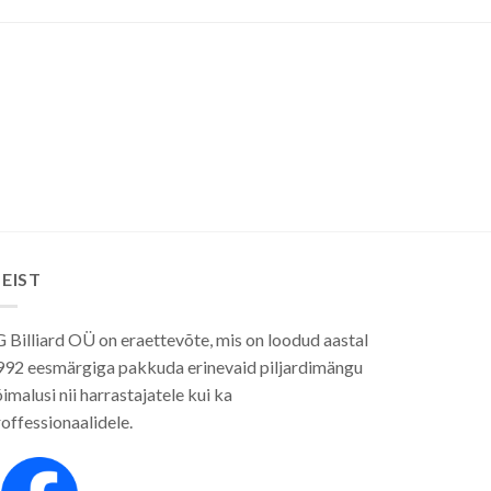
Valikuid
Valikuid
saab
saab
teha
teha
tootelehel.
tootelehel.
EIST
 Billiard OÜ on eraettevõte, mis on loodud aastal
992 eesmärgiga pakkuda erinevaid piljardimängu
imalusi nii harrastajatele kui ka
offessionaalidele.