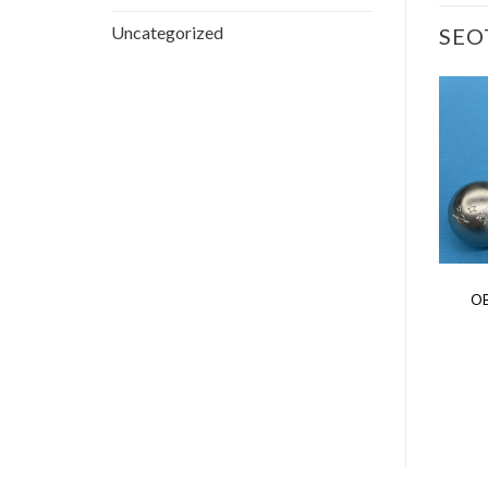
Uncategorized
SEO
PETANK
HOBIKUULID
OBUT hobikuulid INOX ME
OB
Snadi Smiley Süda
Tattoo
5.30
€
65.00
€
LISA KORVI
LISA KORVI