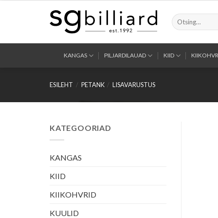
Skip
to
Otsi:
content
KANGAS
PILJARDILAUAD
KIID
KIIKOHVR
ESILEHT
/
PETANK
/
LISAVARUSTUS
KATEGOORIAD
KANGAS
KIID
KIIKOHVRID
KUULID