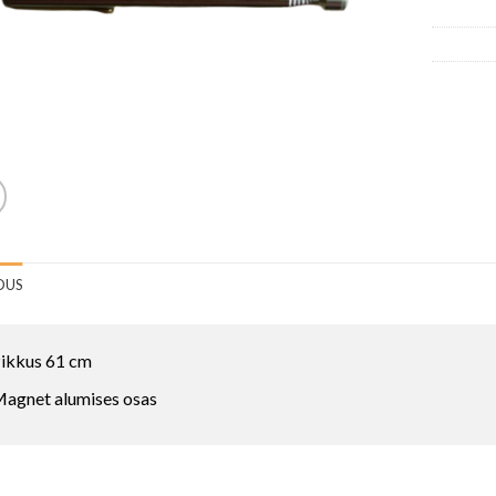
DUS
ikkus 61 cm
agnet alumises osas