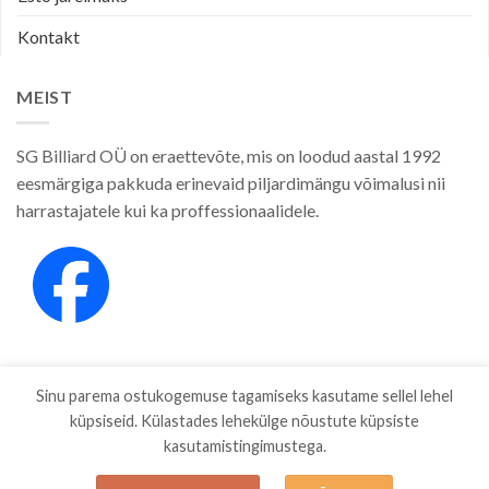
Kontakt
MEIST
SG Billiard OÜ on eraettevõte, mis on loodud aastal 1992
eesmärgiga pakkuda erinevaid piljardimängu võimalusi nii
harrastajatele kui ka proffessionaalidele.
Sinu parema ostukogemuse tagamiseks kasutame sellel lehel
küpsiseid. Külastades lehekülge nõustute küpsiste
kasutamistingimustega.
E-POOD
KAUBAMÄRGID
ETTEVÕTTEST
PRIVAATSUSPOLIITIKA
MÜÜGITINGIMUSED
BLOG
ESTO JÄRELMAKS
KONTAKT