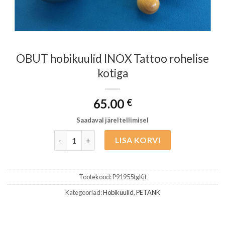
OBUT hobikuulid INOX Tattoo rohelise
kotiga
65.00
€
Saadaval järeltellimisel
OBUT hobikuulid INOX Tattoo rohelise kotiga ko
LISA KORVI
Tootekood:
P91955tgKit
Kategooriad:
Hobikuulid
,
PETANK