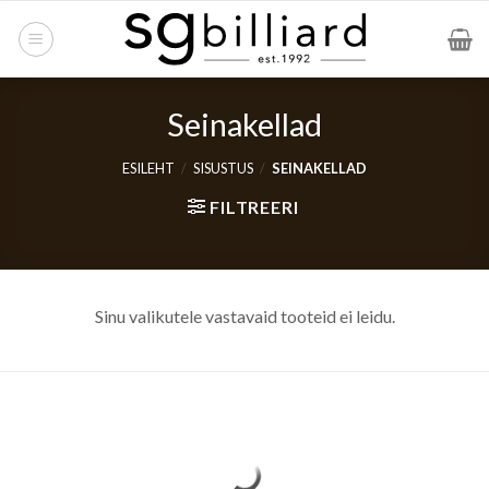
Skip
to
content
Seinakellad
ESILEHT
/
SISUSTUS
/
SEINAKELLAD
FILTREERI
Sinu valikutele vastavaid tooteid ei leidu.