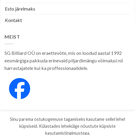
Esto järelmaks
Kontakt
MEIST
SG Billiard OÜ on eraettevõte, mis on loodud aastal 1992
eesmärgiga pakkuda erinevaid piljardimängu võimalusi nii
harrastajatele kui ka proffessionaalidele.
Sinu parema ostukogemuse tagamiseks kasutame sellel lehel
küpsiseid. Külastades lehekülge nõustute küpsiste
kasutamistingimustega.