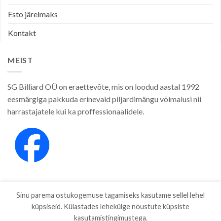
Esto järelmaks
Kontakt
MEIST
SG Billiard OÜ on eraettevõte, mis on loodud aastal 1992
eesmärgiga pakkuda erinevaid piljardimängu võimalusi nii
harrastajatele kui ka proffessionaalidele.
Sinu parema ostukogemuse tagamiseks kasutame sellel lehel
küpsiseid. Külastades lehekülge nõustute küpsiste
kasutamistingimustega.