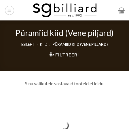
Skip
to
content
Püramiid kiid (Vene piljard)
ESILEHT
/
KIID
/
PÜRAMIID KIID (VENE PILJARD)
FILTREERI
Sinu valikutele vastavaid tooteid ei leidu.