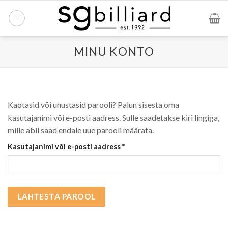
Skip
to
content
MINU KONTO
Kaotasid või unustasid parooli? Palun sisesta oma
kasutajanimi või e-posti aadress. Sulle saadetakse kiri lingiga,
mille abil saad endale uue parooli määrata.
Nõutud
Kasutajanimi või e-posti aadress
*
LÄHTESTA PAROOL