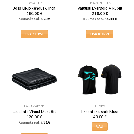
JOSS-CUES
LISAVARUSTUS
Joss QR pikendus 6 inch
Valgusti Evergold 4-kuplit
180.00
€
210.00
€
Kuumakse al.
8.93
€
Kuumakse al.
10.44
€
LISA KORVI
LISA KORVI
LAUAKATTED
RIIDED
Lauakate Vinüül Must 8ft
Predator t-särk Must
120.00
€
40.00
€
Kuumakse al.
7.31
€
VALI
Sellel