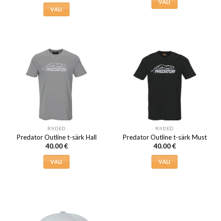
VALI
VALI
Sellel
Sellel
tootel
tootel
on
on
mitu
mitu
varianti.
varianti.
Valikuid
Valikuid
saab
saab
teha
teha
tootelehel.
tootelehel.
RIIDED
RIIDED
Predator Outline t-särk Hall
Predator Outline t-särk Must
40.00
€
40.00
€
VALI
VALI
Sellel
Sellel
tootel
tootel
on
on
mitu
mitu
varianti.
varianti.