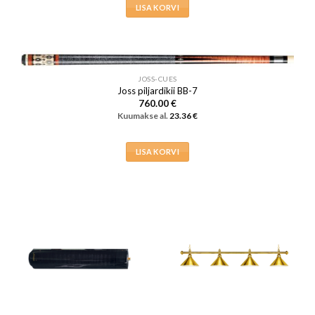
LISA KORVI
JOSS-CUES
Joss piljardikii BB-7
760.00
€
Kuumakse al.
23.36
€
LISA KORVI