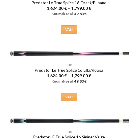
Valikuid
Predator Le True Splice 16 Oranž/Punane
saab
Hinnavahemik:
1,624.00
€
–
1,799.00
€
1,624.00 €
teha
Kuumakse al.
49.83
€
kuni
tootelehel.
1,799.00 €
VALI
Sellel
tootel
on
mitu
varianti.
KIID
Valikuid
Predator Le True Splice 16 Lilla/Roosa
saab
Hinnavahemik:
1,624.00
€
–
1,799.00
€
1,624.00 €
Kuumakse al.
49.83
€
teha
kuni
1,799.00 €
tootelehel.
VALI
Sellel
tootel
on
mitu
varianti.
KIID
Valikuid
Predator LE True Splice 16 Sinine/ Valge