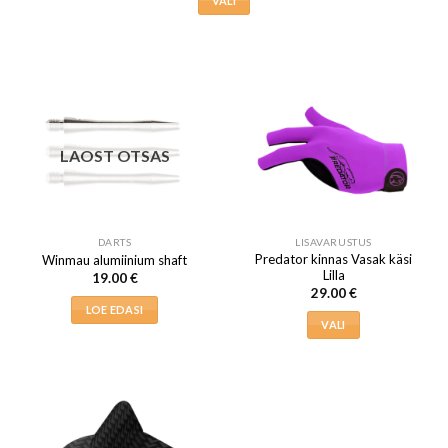
VALI
Sellel
tootel
on
mitu
varianti.
Valikuid
saab
LAOST OTSAS
teha
tootelehel.
DARTS
LISAVARUSTUS
Predator kinnas Vasak käsi
Winmau alumiinium shaft
Lilla
19.00
€
29.00
€
LOE EDASI
VALI
Sellel
tootel
on
mitu
varianti.