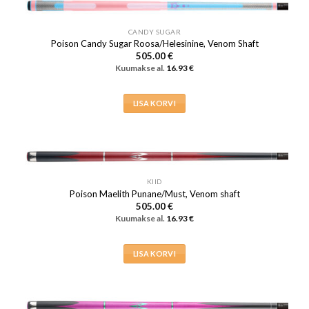
CANDY SUGAR
Poison Candy Sugar Roosa/Helesinine, Venom Shaft
505.00
€
Kuumakse al.
16.93
€
LISA KORVI
KIID
Poison Maelith Punane/Must, Venom shaft
505.00
€
Kuumakse al.
16.93
€
LISA KORVI