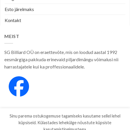
Esto järelmaks
Kontakt
MEIST
SG Billiard OÜ on eraettevõte, mis on loodud aastal 1992
eesmärgiga pakkuda erinevaid piljardimängu võimalusi nii
harrastajatele kui ka proffessionaalidele.
Sinu parema ostukogemuse tagamiseks kasutame sellel lehel
küpsiseid. Külastades lehekülge nõustute küpsiste
kasutamistingimustega.