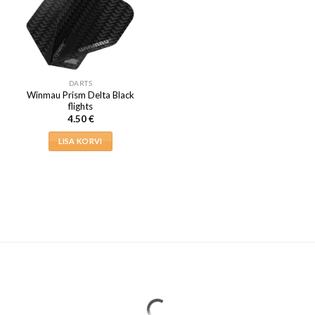
Valikuid
saab
teha
tootelehel.
DARTS
Winmau Prism Delta Black
flights
4.50
€
LISA KORVI