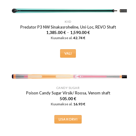
tootel
on
mitu
varianti.
KIID
Valikuid
Predator P3 NW Sinakasroheline, Uni-Loc, REVO Shaft
Hinnavahemik:
1,385.00
€
–
1,590.00
€
saab
1,385.00 €
Kuumakse al.
42.74
€
teha
kuni
1,590.00 €
tootelehel.
VALI
Sellel
tootel
on
mitu
varianti.
CANDY SUGAR
Valikuid
Poison Candy Sugar Virsik/ Roosa, Venom shaft
505.00
€
saab
Kuumakse al.
16.93
€
teha
tootelehel.
LISA KORVI