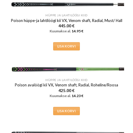
HÜPPE JA LAHTILÖÖGI KIID
Poison hüppe-ja lahtilöögi kii VX, Venom shaft, Radial, Must/ Hall
445.00
€
Kuumakse al.
14.95
€
LISA KORVI
HÜPPE JA LAHTILÖÖGI KIID
Poison avalöögi kii VX, Venom shaft, Radial, Roheline/Roosa
425.00
€
Kuumakse al.
14.23
€
LISA KORVI