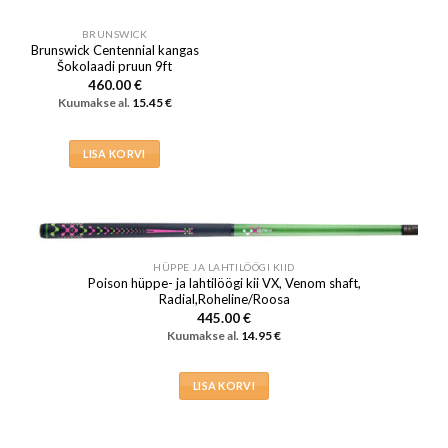
BRUNSWICK
Brunswick Centennial kangas
Šokolaadi pruun 9ft
460.00
€
Kuumakse al.
15.45
€
LISA KORVI
HÜPPE JA LAHTILÖÖGI KIID
Poison hüppe- ja lahtilöögi kii VX, Venom shaft,
Radial,Roheline/Roosa
445.00
€
Kuumakse al.
14.95
€
LISA KORVI