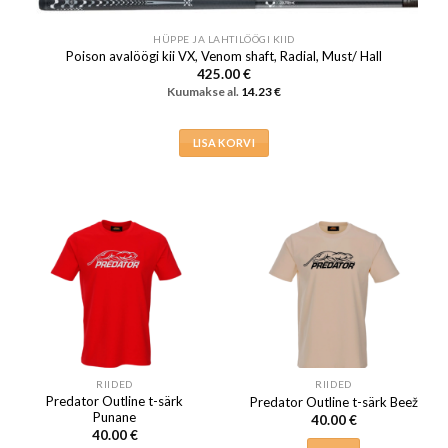
HÜPPE JA LAHTILÖÖGI KIID
Poison avalöögi kii VX, Venom shaft, Radial, Must/ Hall
425.00
€
Kuumakse al.
14.23
€
LISA KORVI
RIIDED
RIIDED
Predator Outline t-särk
Predator Outline t-särk Beež
Punane
40.00
€
40.00
€