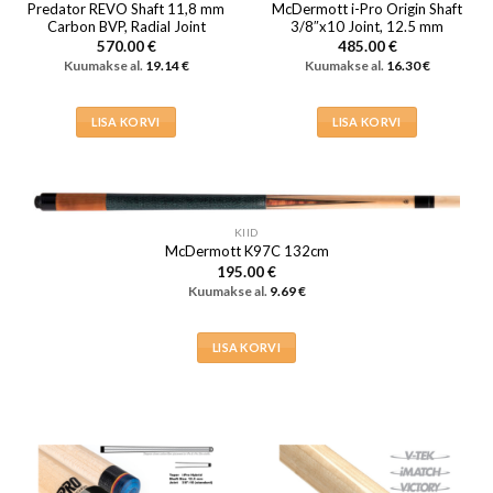
Predator REVO Shaft 11,8 mm
McDermott i-Pro Origin Shaft
Carbon BVP, Radial Joint
3/8″x10 Joint, 12.5 mm
570.00
€
485.00
€
Kuumakse al.
19.14
€
Kuumakse al.
16.30
€
LISA KORVI
LISA KORVI
KIID
McDermott K97C 132cm
195.00
€
Kuumakse al.
9.69
€
LISA KORVI