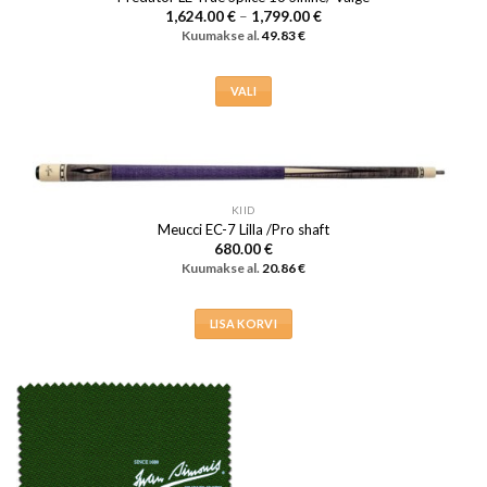
Hinnavahemik:
1,624.00
€
–
1,799.00
€
saab
1,624.00 €
Kuumakse al.
49.83
€
teha
kuni
1,799.00 €
tootelehel.
VALI
Sellel
tootel
on
mitu
varianti.
KIID
Meucci EC-7 Lilla /Pro shaft
Valikuid
680.00
€
saab
Kuumakse al.
20.86
€
teha
tootelehel.
LISA KORVI