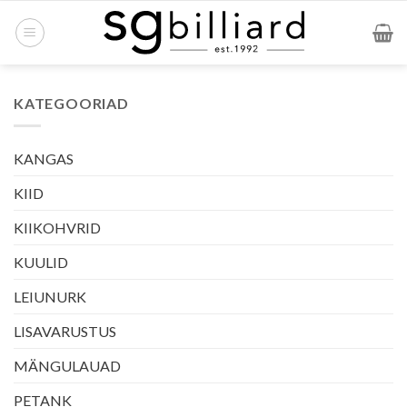
Skip
to
content
KATEGOORIAD
KANGAS
KIID
KIIKOHVRID
KUULID
LEIUNURK
LISAVARUSTUS
MÄNGULAUAD
PETANK