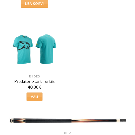
LISA KORVI
tootel
on
mitu
varianti.
Valikuid
saab
teha
tootelehel.
RIIDED
Predator t-särk Türkiis
40.00
€
VALI
Sellel
tootel
on
mitu
varianti.
KIID