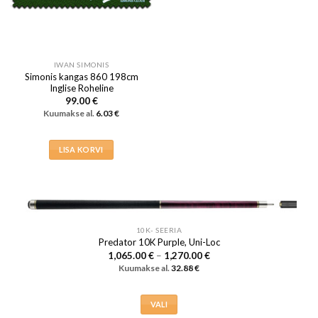
IWAN SIMONIS
Simonis kangas 860 198cm
Inglise Roheline
99.00
€
Kuumakse al.
6.03
€
LISA KORVI
10K- SEERIA
Predator 10K Purple, Uni-Loc
Hinnavahemik:
1,065.00
€
–
1,270.00
€
1,065.00 €
Kuumakse al.
32.88
€
kuni
1,270.00 €
VALI