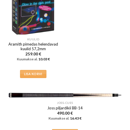
KUULID
Aramith pimedas helendavad
kuulid 57,2mm
259.00
€
Kuumakse al.
10.03
€
LISA KORVI
JOSS-CUES
Joss piljardikii BB-14
490.00
€
Kuumakse al.
16.43
€