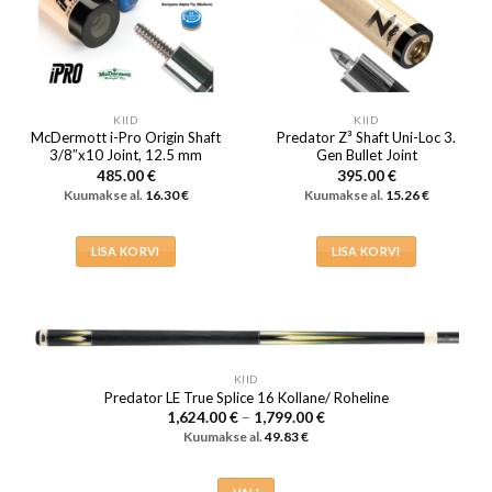
KIID
KIID
McDermott i-Pro Origin Shaft
Predator Z³ Shaft Uni-Loc 3.
3/8″x10 Joint, 12.5 mm
Gen Bullet Joint
485.00
€
395.00
€
Kuumakse al.
16.30
€
Kuumakse al.
15.26
€
LISA KORVI
LISA KORVI
KIID
Predator LE True Splice 16 Kollane/ Roheline
Hinnavahemik:
1,624.00
€
–
1,799.00
€
1,624.00 €
Kuumakse al.
49.83
€
kuni
1,799.00 €