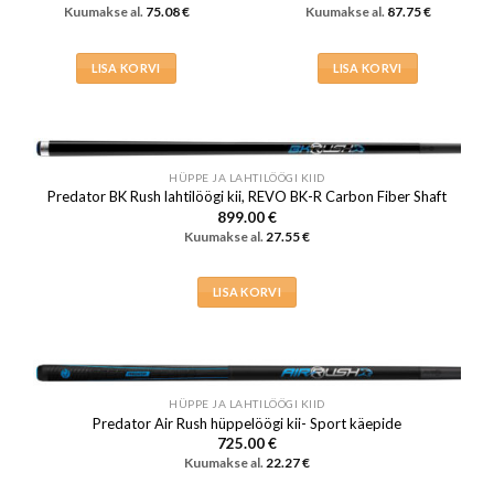
Kuumakse al.
75.08
€
Kuumakse al.
87.75
€
LISA KORVI
LISA KORVI
HÜPPE JA LAHTILÖÖGI KIID
Predator BK Rush lahtilöögi kii, REVO BK-R Carbon Fiber Shaft
899.00
€
Kuumakse al.
27.55
€
LISA KORVI
HÜPPE JA LAHTILÖÖGI KIID
Predator Air Rush hüppelöögi kii- Sport käepide
725.00
€
Kuumakse al.
22.27
€