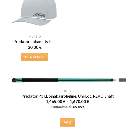
Valikuid
Valikuid
saab
saab
teha
teha
tootelehel.
tootelehel.
MÜTSID
Predator nokamüts Hall
30.00
€
LISA KORVI
KIID
Predator P3 LL Sinakasroheline, Uni-Loc, REVO Shaft
Hinnavahemik:
1,465.00
€
–
1,670.00
€
1,465.00 €
Kuumakse al.
45.05
€
kuni
1,670.00 €
VALI
Sellel