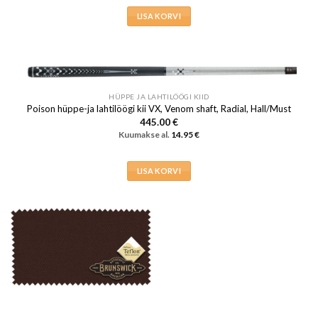
LISA KORVI
HÜPPE JA LAHTILÖÖGI KIID
Poison hüppe-ja lahtilöögi kii VX, Venom shaft, Radial, Hall/Must
445.00
€
Kuumakse al.
14.95
€
LISA KORVI