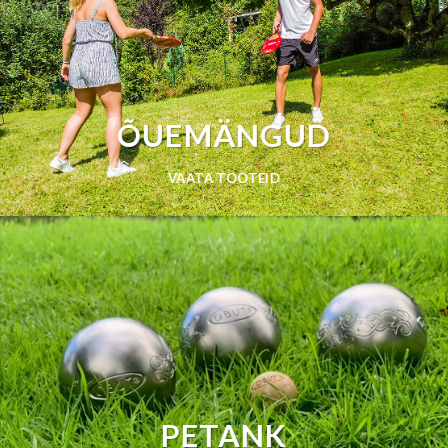
ÕUEMÄNGUD
VAATA TOOTEID
PETANK