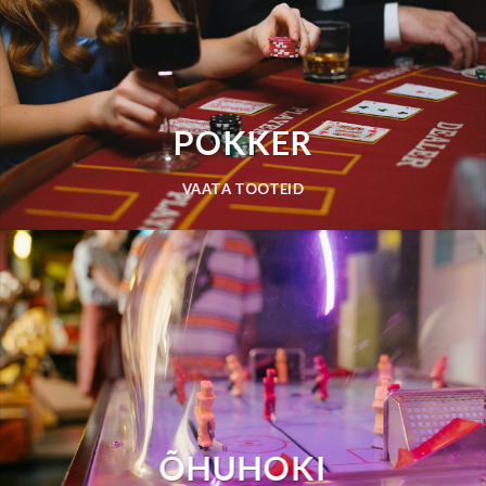
POKKER
VAATA TOOTEID
ÕHUHOKI