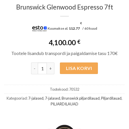
Brunswick Glenwood Espresso 7ft
€
Kuumakse al.
112.77
/ 60 kuud
4,100.00
€
Tootele lisandub transpordi ja paigaldamise tasu 170€
Brunswick Glenwood Espresso 7ft kogus
LISA KORVI
Tootekood:
70532
Kategooriad:
7-jalased
,
7-jalased
,
Brunswick piljardilauad
,
Piljardilauad
,
PILJARDILAUAD