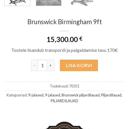
Brunswick Birmingham 9ft
15,300.00
€
Tootele lisandub transpordi ja paigaldamise tasu 170€
Brunswick Birmingham 9ft kogus
LISA KORVI
Tootekood:
70351
Kategooriad:
9-jalased
,
9-jalased
,
Brunswick piljardilauad
,
Piljardilauad
,
PILJARDILAUAD