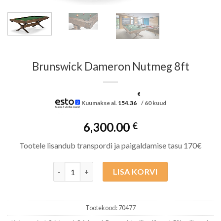
Brunswick Dameron Nutmeg 8ft
€
Kuumakse al.
154.36
/ 60 kuud
6,300.00
€
Tootele lisandub transpordi ja paigaldamise tasu 170€
Brunswick Dameron Nutmeg 8ft kogus
LISA KORVI
Tootekood:
70477