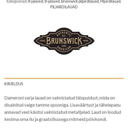
Kategooriad:
8-jalased
,
8-jalased
,
Brunswick piljardilauad
,
Piljardilauad
,
PILJARDILAUAD
KIRJELDUS
Dameroni sarja lauad on valmistatud täispuidust, mida on
disainitud valge tamme spooniga. Lisaväärtust ja tähelepanu
annavad veel käsitsi valmistatud metalljalad. Laud on loodud
kestma oma ilu ja graatsilisusega mitmeid põlvkondi.