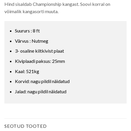
Hind sisaldab Championship kangast. Soovi korral on
võimalik kangasorti muuta.
Suururs : 8 ft
Värvus : Nutmeg
3- osaline kiltkivist plaat
Kiviplaadi paksus: 25mm
Kaal: 521kg
Korvid: nagu pildil näidatud
Jalad: nagu pildil näidatud
SEOTUD TOOTED