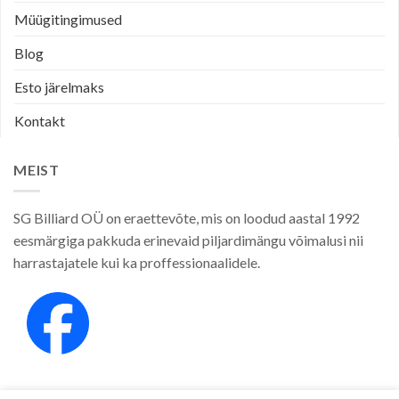
Müügitingimused
Blog
Esto järelmaks
Kontakt
MEIST
SG Billiard OÜ on eraettevõte, mis on loodud aastal 1992
eesmärgiga pakkuda erinevaid piljardimängu võimalusi nii
harrastajatele kui ka proffessionaalidele.