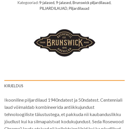
Kategooriad:
9-jalased
,
9-jalased
,
Brunswick piljardilauad
,
PILJARDILAUAD
,
Piljardilauad
KIRJELDUS
Ikooniline piljardilaud 1940ndatest ja 50ndatest. Centenniali
laud võimaldab kombineerida antiikkujundust
tehnoloogiliste täiustustega, et pakkuda nii kaubanduslikku
jõudlust kui ka silmapaistvat kodukujundust. Seda Rosewood
Chrome’i lauda otsivad nii kollektsionäärid kui ka nõudlikud