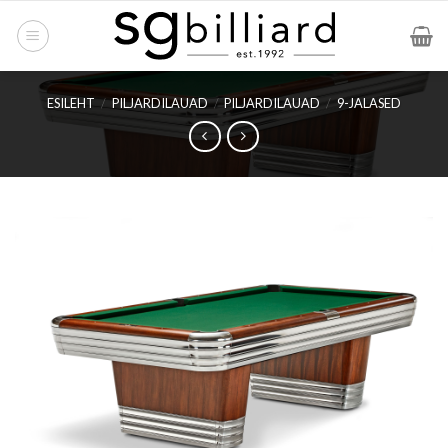
Skip
to
content
ESILEHT
/
PILJARDILAUAD
/
PILJARDILAUAD
/
9-JALASED