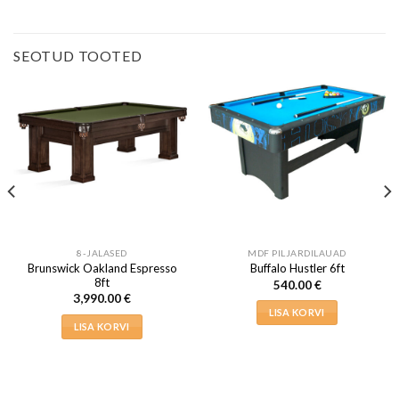
SEOTUD TOOTED
8-JALASED
MDF PILJARDILAUAD
Brunswick Oakland Espresso
Buffalo Hustler 6ft
8ft
540.00
€
3,990.00
€
LISA KORVI
LISA KORVI