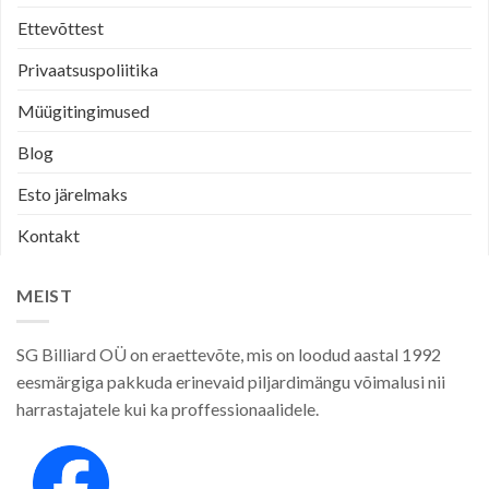
Ettevõttest
Privaatsuspoliitika
Müügitingimused
Blog
Esto järelmaks
Kontakt
MEIST
SG Billiard OÜ on eraettevõte, mis on loodud aastal 1992
eesmärgiga pakkuda erinevaid piljardimängu võimalusi nii
harrastajatele kui ka proffessionaalidele.