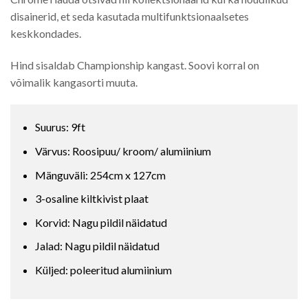
disainerid, et seda kasutada multifunktsionaalsetes
keskkondades.
Hind sisaldab Championship kangast. Soovi korral on
võimalik kangasorti muuta.
Suurus: 9ft
Värvus: Roosipuu/ kroom/ alumiinium
Mänguväli: 254cm x 127cm
3-osaline kiltkivist plaat
Korvid: Nagu pildil näidatud
Jalad: Nagu pildil näidatud
Küljed: poleeritud alumiinium