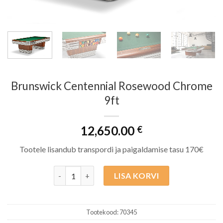
Brunswick Centennial Rosewood Chrome
9ft
12,650.00
€
Tootele lisandub transpordi ja paigaldamise tasu 170€
Brunswick Centennial Rosewood Chrome 9ft kog
LISA KORVI
Tootekood:
70345