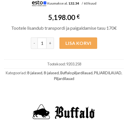
Kuumakse al.
132.34
/ 60 kuud
5,198.00
€
Tootele lisandub transpordi ja paigaldamise tasu 170€
Buffalo Harlem piljardilaud 8ft must + kate kogus
LISA KORVI
Tootekood:
9203.258
Kategooriad:
8-jalased
,
8-jalased
,
Buffalo piljardilauad
,
PILJARDILAUAD
,
Piljardilauad