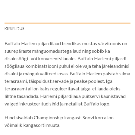
KIRJELDUS
Buffalo Harlem piljardilaud trendikas mustas värvitoonis on
suurepäraste mänguomadustega laud ning sobib ka
disainsöögi- või konverentsilauaks. Buffalo Harlemi piljardi-
söögilaua kombinatsiooni puhul ei ole vaja teha järeleandmisi
disaini ja mängukvaliteedi osas. Buffalo Harlem paistab silma
terasraami, täispuidust servade ja pealse poolest. Iga
terasraami all on kaks reguleeritavat jalga, et lauda oleks
lihtne tasandada. Harlemi piljardilaua puitservi kaunistavad
valged inkrusteeritud sihid ja metallist Buffalo logo.
Hind sisaldab Championship kangast. Soovi korral on
võimalik kangasorti muuta.