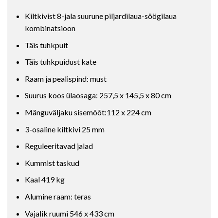
Kiltkivist 8-jala suurune piljardilaua-söögilaua
kombinatsioon
Täis tuhkpuit
Täis tuhkpuidust kate
Raam ja pealispind: must
Suurus koos ülaosaga: 257,5 x 145,5 x 80 cm
Mänguväljaku sisemõõt:112 x 224 cm
3-osaline kiltkivi 25 mm
Reguleeritavad jalad
Kummist taskud
Kaal 419 kg
Alumine raam: teras
Vajalik ruumi 546 x 433 cm