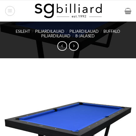
Skip
to
content
ESILEHT
/
PILJARDILAUAD
/
PILJARDILAUAD
/
BUFFALO
PILJARDILAUAD
/
8-JALASED