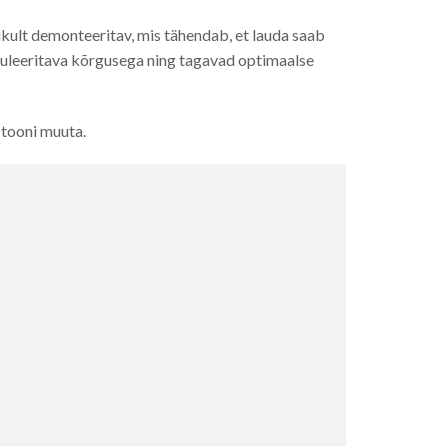
ikult demonteeritav, mis tähendab, et lauda saab
eguleeritava kõrgusega ning tagavad optimaalse
 tooni muuta.