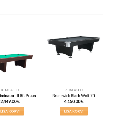
8-JALASED
7-JALASED
liminator III 8ft Pruun
Brunswick Black Wolf 7ft
2,449.00
€
4,150.00
€
LISA KORVI
LISA KORVI