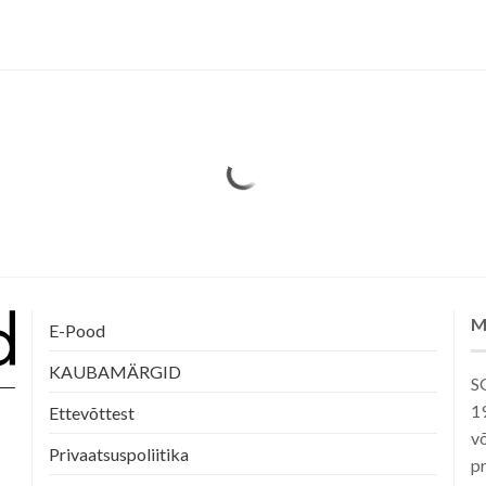
M
E-Pood
KAUBAMÄRGID
SG
1
Ettevõttest
võ
Privaatsuspoliitika
pr