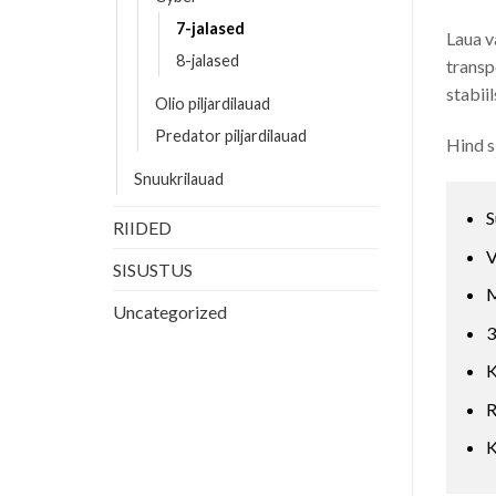
7-jalased
Laua v
8-jalased
transp
stabiil
Olio piljardilauad
Predator piljardilauad
Hind s
Snuukrilauad
S
RIIDED
V
SISUSTUS
M
Uncategorized
3
K
R
K