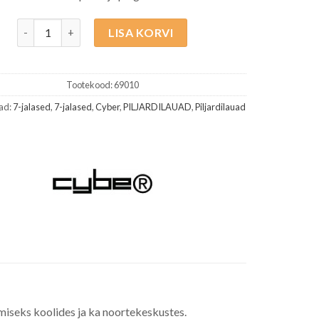
Cyber Black Pro 7ft Must kogus
LISA KORVI
Tootekood:
69010
ad:
7-jalased
,
7-jalased
,
Cyber
,
PILJARDILAUAD
,
Piljardilauad
miseks koolides ja ka noortekeskustes.