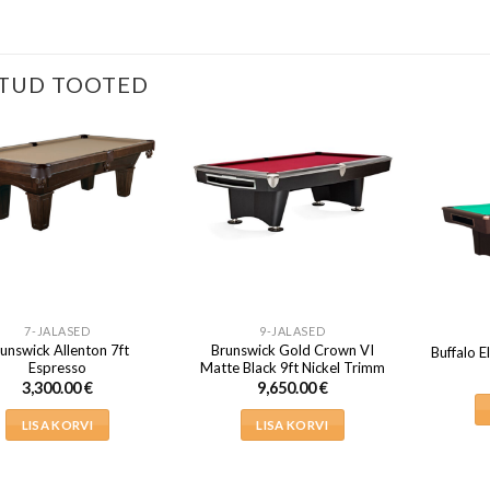
TUD TOOTED
7-JALASED
9-JALASED
unswick Allenton 7ft
Brunswick Gold Crown VI
Buffalo E
Espresso
Matte Black 9ft Nickel Trimm
3,300.00
€
9,650.00
€
LISA KORVI
LISA KORVI