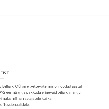
EIST
 Billiard OÜ on eraettevõte, mis on loodud aastal
992 eesmärgiga pakkuda erinevaid piljardimängu
imalusi nii harrastajatele kui ka
offessionaalidele.