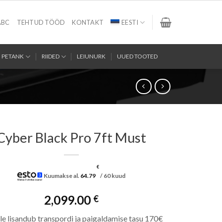
ABC
TEHTUD TÖÖD
KONTAKT
EESTI
PETANK
RIIDED
LEIUNURK
UUED TOOTED
Cyber Black Pro 7ft Must
€
Kuumakse al.
64.79
/ 60 kuud
2,099.00
€
le lisandub transpordi ja paigaldamise tasu 170€