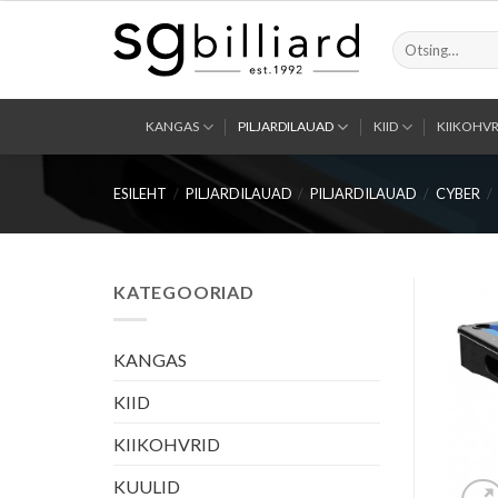
Skip
to
Otsi:
content
KANGAS
PILJARDILAUAD
KIID
KIIKOHVR
ESILEHT
/
PILJARDILAUAD
/
PILJARDILAUAD
/
CYBER
/
KATEGOORIAD
KANGAS
KIID
KIIKOHVRID
KUULID