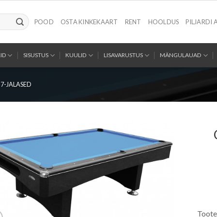
POOD
OSTA KINKEKAART
RENT
HOOLDUS
PILJARDI 
ID
SISUSTUS
KUULID
LISAVARUSTUS
MÄNGULAUAD
7-JALASED
Toote