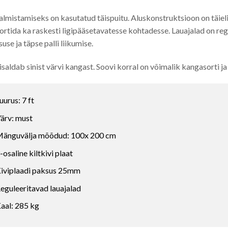
almistamiseks on kasutatud täispuitu. Aluskonstruktsioon on täiel
ortida ka raskesti ligipääsetavatesse kohtadesse. Lauajalad on r
suse ja täpse palli liikumise.
isaldab sinist värvi kangast. Soovi korral on võimalik kangasorti ja
uurus: 7 ft
ärv: must
änguvälja mõõdud: 100x 200 cm
-osaline kiltkivi plaat
iviplaadi paksus 25mm
eguleeritavad lauajalad
aal: 285 kg