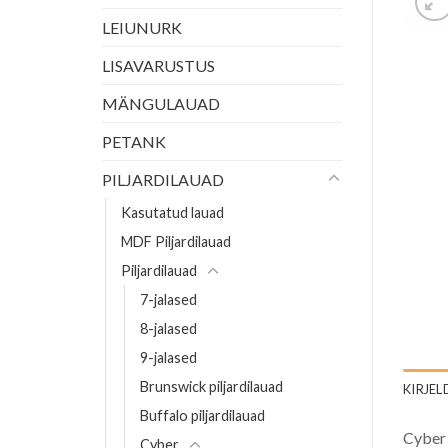
LEIUNURK
LISAVARUSTUS
MÄNGULAUAD
PETANK
PILJARDILAUAD
Kasutatud lauad
MDF Piljardilauad
Piljardilauad
7-jalased
8-jalased
9-jalased
Brunswick piljardilauad
KIRJEL
Buffalo piljardilauad
Cyber 
Cyber