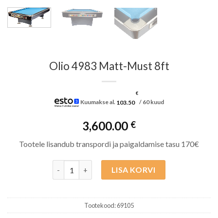
Olio 4983 Matt-Must 8ft
€
Kuumakse al.
103.50
/ 60 kuud
3,600.00
€
Tootele lisandub transpordi ja paigaldamise tasu 170€
Olio 4983 Matt-Must 8ft kogus
LISA KORVI
Tootekood:
69105