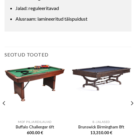
Jalad: reguleeritavad
Alusraam: lamineeritud täispuidust
SEOTUD TOOTED
MDF PILJARDILAUAD
8-JALASED
Buffalo Challenger 6ft
Brunswick Birmingham 8ft
600.00
€
13,310.00
€