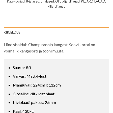
Kategooriad:
8-jalased
,
8-jalased
,
Olio piljardilauad
,
PILJARDILAUAD
,
Piljardilauad
KIRJELDUS
Hind sisaldab Championship kangast. Soovi korral on
võimalik kangasorti ja tooni muuta.
Suurus: 8ft
Värvus: Matt-Must
Mänguväli: 224cm x 112cm
3-osaline kiltkivist plaat
Kiviplaadi paksus: 25mm
Kaal: 430kg