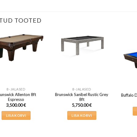
TUD TOOTED
8-JALASED
8-JALASED
unswick Allenton 8ft
Brunswick Sanibel Rustic Grey
Buffalo 
Espresso
8ft
3,500.00
€
5,750.00
€
LISA KORVI
LISA KORVI