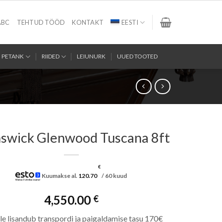
ABC
TEHTUD TÖÖD
KONTAKT
EESTI
PETANK
RIIDED
LEIUNURK
UUED TOOTED
swick Glenwood Tuscana 8ft
€
Kuumakse al.
120.70
/ 60 kuud
4,550.00
€
le lisandub transpordi ja paigaldamise tasu 170€