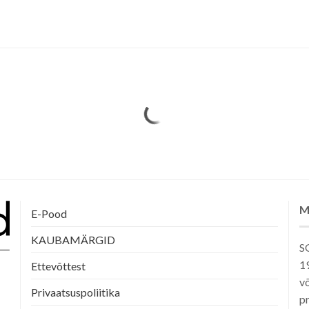
M
E-Pood
KAUBAMÄRGID
SG
1
Ettevõttest
võ
Privaatsuspoliitika
pr