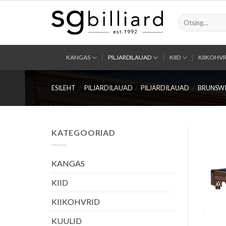
Skip
to
Otsi:
content
KANGAS
PILJARDILAUAD
KIID
KIIKOHVR
ESILEHT
/
PILJARDILAUAD
/
PILJARDILAUAD
/
BRUNSWI
KATEGOORIAD
KANGAS
KIID
KIIKOHVRID
KUULID