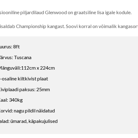
siooniline piljardilaud Glenwood on graatsiline lisa igale kodule.
isaldab Championship kangast. Soovi korral on võimalik kangasor
uurus: 8ft
ärvus: Tuscana
änguväli:112cm x 224cm
-osaline kiltkivist plaat
iviplaadi paksus: 25mm
aal: 340kg
orvid: nagu pildil näidatud
alad: ümarad, käpakujulised