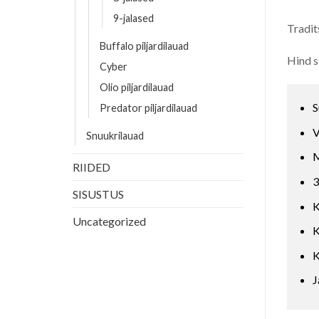
9-jalased
Tradit
Buffalo piljardilauad
Hind s
Cyber
Olio piljardilauad
S
Predator piljardilauad
V
Snuukrilauad
M
RIIDED
3
SISUSTUS
K
Uncategorized
K
K
J