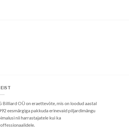
EIST
 Billiard OÜ on eraettevõte, mis on loodud aastal
992 eesmärgiga pakkuda erinevaid piljardimängu
imalusi nii harrastajatele kui ka
offessionaalidele.