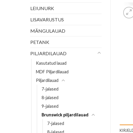
LEIUNURK
LISAVARUSTUS
MÄNGULAUAD
PETANK
PILJARDILAUAD
Kasutatud lauad
MDF Piljardilauad
Piljardilauad
7-jalased
8-jalased
9-jalased
Brunswick piljardilauad
7-jalased
KIRJEL
8-jalased