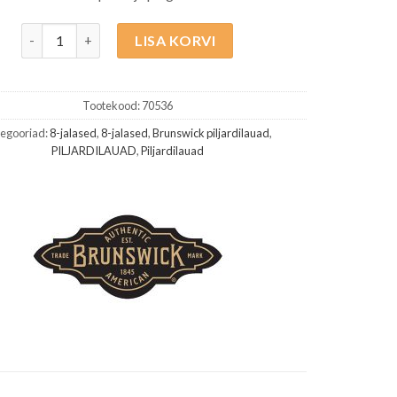
Brunswick Glenwood Tuscana 8ft kogus
LISA KORVI
Tootekood:
70536
egooriad:
8-jalased
,
8-jalased
,
Brunswick piljardilauad
,
PILJARDILAUAD
,
Piljardilauad