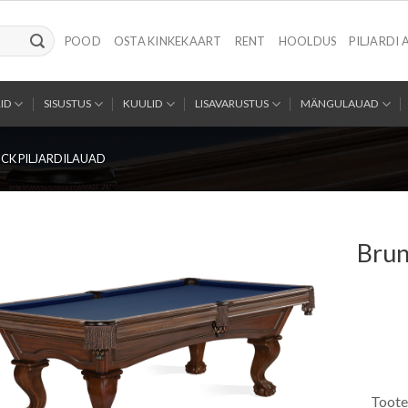
POOD
OSTA KINKEKAART
RENT
HOOLDUS
PILJARDI 
ID
SISUSTUS
KUULID
LISAVARUSTUS
MÄNGULAUAD
CK PILJARDILAUAD
Brun
Toote