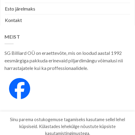
Esto järelmaks
Kontakt
MEIST
SG Billiard OÜ on eraettevõte, mis on loodud aastal 1992
eesmärgiga pakkuda erinevaid piljardimängu võimalusi nii
harrastajatele kui ka proffessionaalidele.
Sinu parema ostukogemuse tagamiseks kasutame sellel lehel
küpsiseid. Külastades lehekülge nõustute küpsiste
kasutamistingimustega.