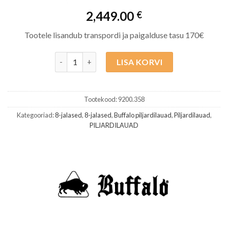
2,449.00
€
Tootele lisandub transpordi ja paigalduse tasu 170€
Buffalo Eliminator III 8ft matt-must kogus
LISA KORVI
Tootekood:
9200.358
Kategooriad:
8-jalased
,
8-jalased
,
Buffalo piljardilauad
,
Piljardilauad
,
PILJARDILAUAD