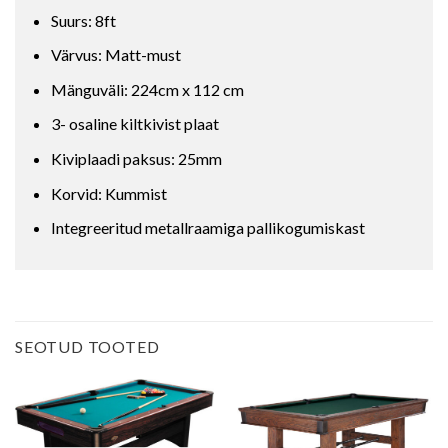
Suurs: 8ft
Värvus: Matt-must
Mänguväli: 224cm x 112 cm
3- osaline kiltkivist plaat
Kiviplaadi paksus: 25mm
Korvid: Kummist
Integreeritud metallraamiga pallikogumiskast
SEOTUD TOOTED