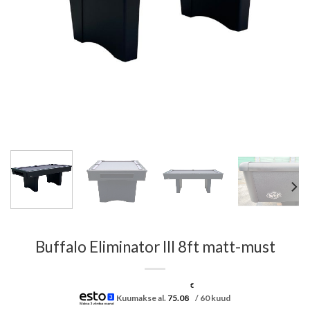
Buffalo Eliminator III 8ft matt-must
€
Kuumakse al.
75.08
/ 60 kuud