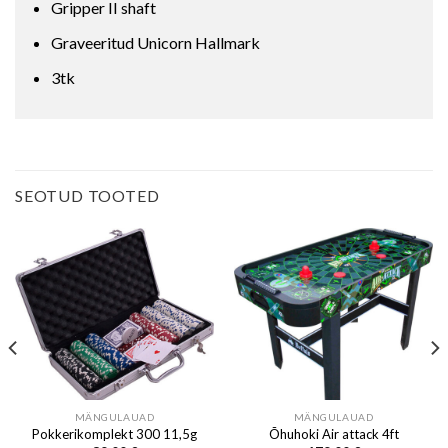
Gripper II shaft
Graveeritud Unicorn Hallmark
3tk
SEOTUD TOOTED
MÄNGULAUAD
MÄNGULAUAD
Pokkerikomplekt 300 11,5g
Õhuhoki Air attack 4ft