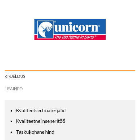
KIRJELDUS
LISAINFO
Kvaliteetsed materjalid
Kvaliteetne inseneritöö
Taskukohane hind