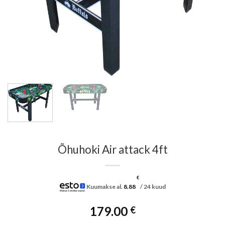
Õhuhoki Air attack 4ft
€
Kuumakse al.
8.88
/ 24 kuud
179.00
€