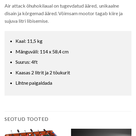
Air attack õhuhokilaual on tugevdatud ääred, unikaalne
disain ja kõrgemad ääred. Võimsam mootor tagab kiire ja
sujuva litri libisemise.
Kaal: 11,5 kg
Mänguväli: 114 x 58,4 cm
Suurus: 4ft
Kaasas 2 litrit ja 2 tõukurit
Lihtne paigaldada
SEOTUD TOOTED