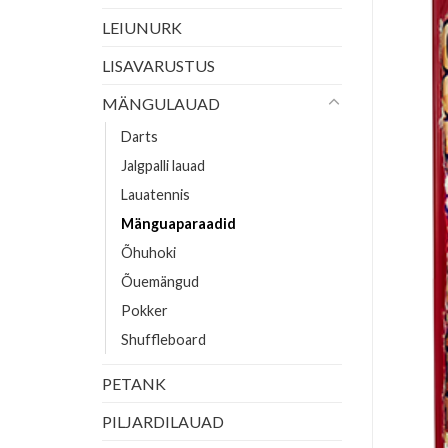
LEIUNURK
LISAVARUSTUS
MÄNGULAUAD
Darts
Jalgpalli lauad
Lauatennis
Mänguaparaadid
Õhuhoki
Õuemängud
Pokker
Shuffleboard
PETANK
PILJARDILAUAD