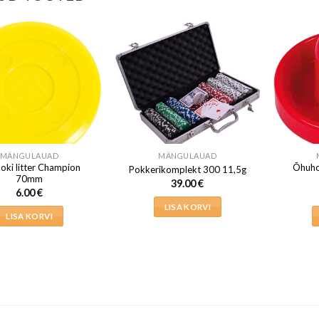
MÄNGULAUAD
MÄNGULAUAD
oki litter Champion
Õhuho
Pokkerikomplekt 300 11,5g
70mm
39.00
€
6.00
€
LISA KORVI
LISA KORVI