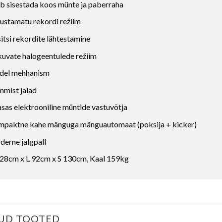
b sisestada koos münte ja paberraha
ustamatu rekordi režiim
itsi rekordite lähtestamine
kuvate halogeentulede režiim
del mehhanism
mist jalad
sas elektrooniline müntide vastuvõtja
paktne kahe mänguga mänguautomaat (poksija + kicker)
erne jalgpall
28cm x L 92cm x S 130cm, Kaal 159kg
UD TOOTED