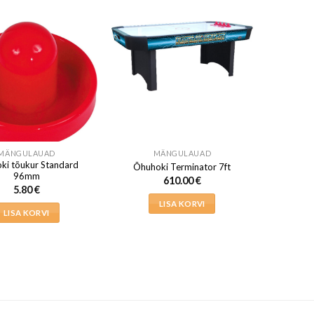
MÄNGULAUAD
MÄNGULAUAD
ki tõukur Standard
Õhuhoki Terminator 7ft
96mm
610.00
€
5.80
€
LISA KORVI
LISA KORVI