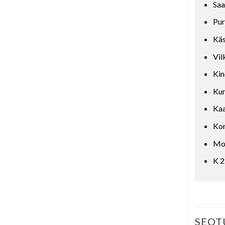
Saa
Pur
Käs
Vil
Kin
Kum
Kaa
Kom
Mod
K 2
SEOT