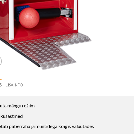
S
LISAINFO
uta mängu režiim
skusastmed
tab paberraha ja müntidega kõigis valuutades