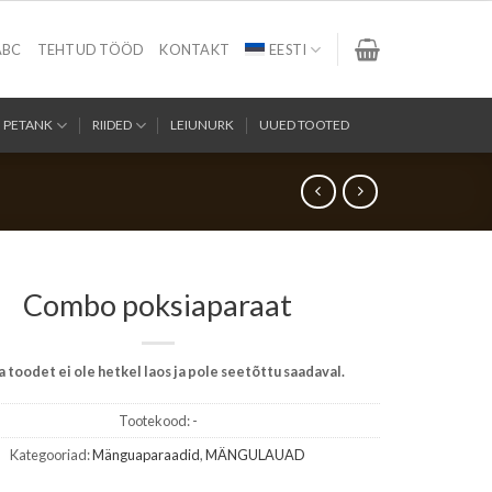
ABC
TEHTUD TÖÖD
KONTAKT
EESTI
PETANK
RIIDED
LEIUNURK
UUED TOOTED
Combo poksiaparaat
 toodet ei ole hetkel laos ja pole seetõttu saadaval.
Tootekood:
-
Kategooriad:
Mänguaparaadid
,
MÄNGULAUAD