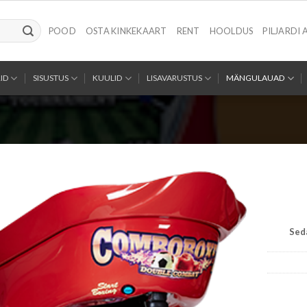
POOD
OSTA KINKEKAART
RENT
HOOLDUS
PILJARDI 
ID
SISUSTUS
KUULID
LISAVARUSTUS
MÄNGULAUAD
Seda