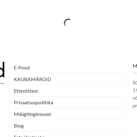
M
E-Pood
KAUBAMÄRGID
SG
1
Ettevõttest
võ
Privaatsuspoliitika
pr
Müügitingimused
Blog