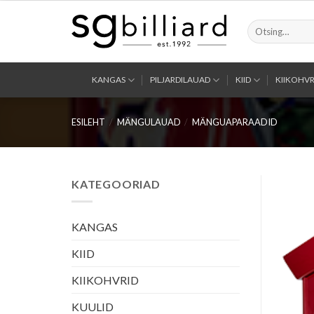
Skip
to
Otsi:
content
KANGAS
PILJARDILAUAD
KIID
KIIKOHVR
ESILEHT
/
MÄNGULAUAD
/
MÄNGUAPARAADID
KATEGOORIAD
KANGAS
KIID
KIIKOHVRID
KUULID