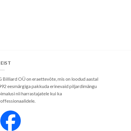
EIST
 Billiard OÜ on eraettevõte, mis on loodud aastal
992 eesmärgiga pakkuda erinevaid piljardimängu
imalusi nii harrastajatele kui ka
offessionaalidele.