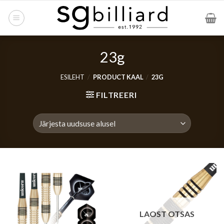
Skip
to
content
23g
ESILEHT
/
PRODUCT KAAL
/
23G
FILTREERI
LAOST OTSAS