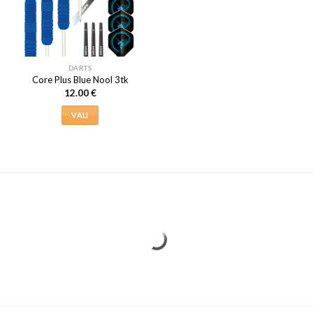
saab
saab
teha
teha
tootelehel.
tootelehel.
DARTS
Core Plus Blue Nool 3tk
12.00
€
VALI
Sellel
tootel
on
mitu
varianti.
Valikuid
saab
teha
tootelehel.