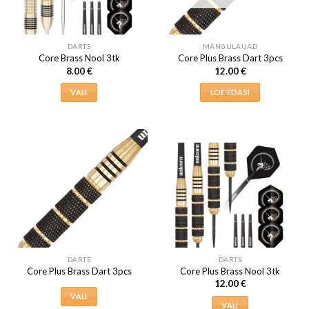
DARTS
MÄNGULAUAD
Core Brass Nool 3tk
Core Plus Brass Dart 3pcs
8.00
€
12.00
€
VALI
LOE EDASI
Sellel
tootel
on
mitu
varianti.
Valikuid
saab
teha
tootelehel.
DARTS
DARTS
Core Plus Brass Dart 3pcs
Core Plus Brass Nool 3tk
12.00
€
VALI
VALI