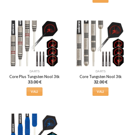
Sellel
Sellel
tootel
tootel
on
on
mitu
mitu
varianti.
varianti.
Valikuid
Valikuid
saab
saab
teha
teha
tootelehel.
tootelehel.
DARTS
DARTS
Core Plus Tungsten Nool 3tk
Core Tungsten Nool 3tk
33.00
€
32.00
€
VALI
VALI
Sellel
Sellel
tootel
tootel
on
on
mitu
mitu
varianti.
varianti.
Valikuid
Valikuid