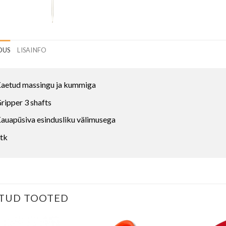
DUS
LISAINFO
aetud massingu ja kummiga
ripper 3 shafts
auapüsiva esindusliku välimusega
tk
TUD TOOTED