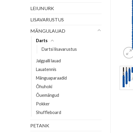
LEIUNURK
LISAVARUSTUS
MÄNGULAUAD
Darts
Dartsi lisavarustus
Jalgpalli lauad
Lauatennis
Mänguaparaadid
Õhuhoki
Õuemängud
Pokker
Shuffleboard
PETANK