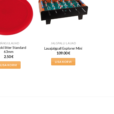
MÄNGULAUAD
JALGPALLI LAUAD
ki litter Standard
Lauajalgpall Explorer Mini
63mm
109.00
€
2.50
€
LISA KORVI
LISA KORVI