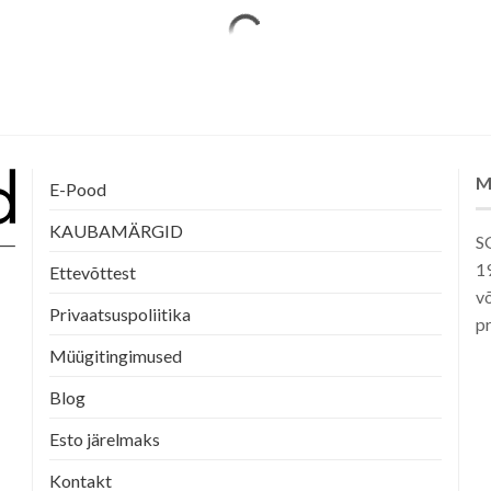
tootelehel.
M
E-Pood
KAUBAMÄRGID
SG
1
Ettevõttest
võ
Privaatsuspoliitika
pr
Müügitingimused
Blog
Esto järelmaks
Kontakt