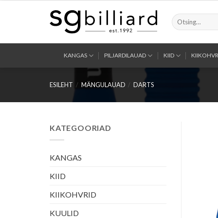
Skip
to
Otsi:
content
KANGAS
PILJARDILAUAD
KIID
KIIKOHVR
ESILEHT
/
MÄNGULAUAD
/
DARTS
KATEGOORIAD
KANGAS
KIID
KIIKOHVRID
KUULID