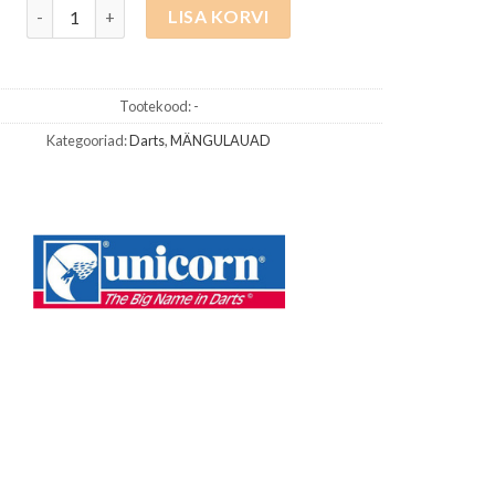
Core Plus Blue Nool 3tk kogus
LISA KORVI
Tootekood:
-
Kategooriad:
Darts
,
MÄNGULAUAD