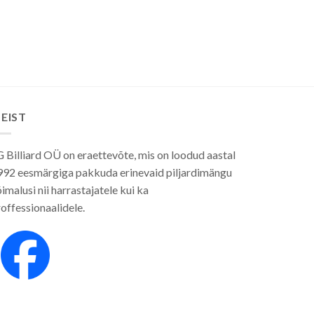
EIST
 Billiard OÜ on eraettevõte, mis on loodud aastal
992 eesmärgiga pakkuda erinevaid piljardimängu
imalusi nii harrastajatele kui ka
offessionaalidele.