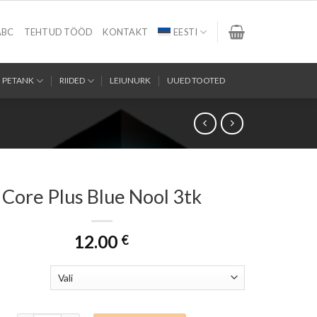
ABC
TEHTUD TÖÖD
KONTAKT
EESTI
PETANK
RIIDED
LEIUNURK
UUED TOOTED
Core Plus Blue Nool 3tk
12.00
€