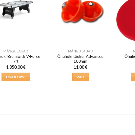
MÄNGULAUAD
MÄNGULAUAD
oki Brunswick V-Force
Õhuhoki tõukur Advanced
Õhuho
7ft
100mm
1,350.00
€
11.00
€
LISA KORVI
VALI
Sellel
tootel
on
mitu
varianti.
Valikuid
saab
teha