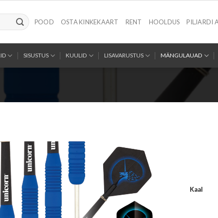
POOD
OSTA KINKEKAART
RENT
HOOLDUS
PILJARDI 
ID
SISUSTUS
KUULID
LISAVARUSTUS
MÄNGULAUAD
Kaal