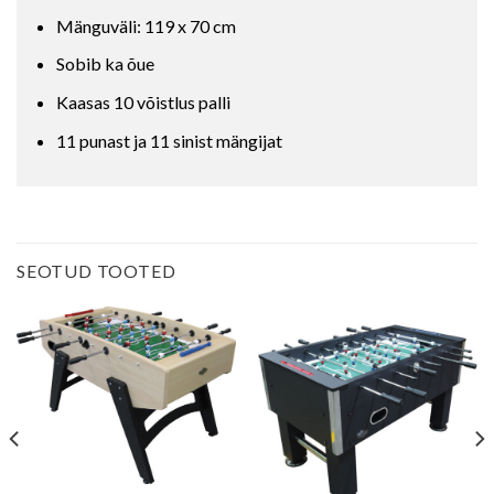
Mänguväli: 119 x 70 cm
Sobib ka õue
Kaasas 10 võistlus palli
11 punast ja 11 sinist mängijat
SEOTUD TOOTED