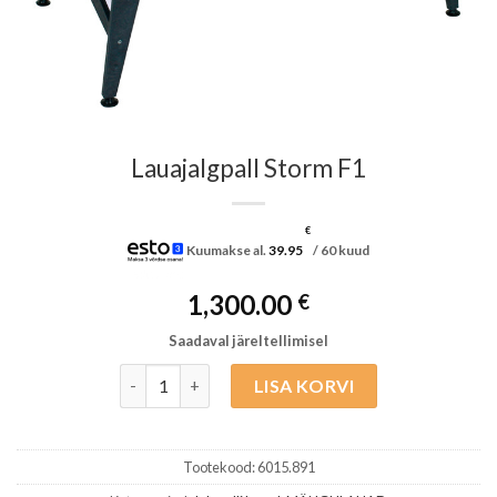
Lauajalgpall Storm F1
€
Kuumakse al.
39.95
/ 60 kuud
1,300.00
€
Saadaval järeltellimisel
Lauajalgpall Storm F1 kogus
LISA KORVI
Tootekood:
6015.891