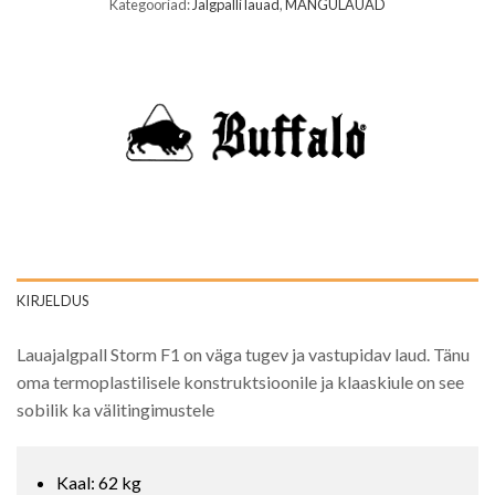
Kategooriad:
Jalgpalli lauad
,
MÄNGULAUAD
KIRJELDUS
Lauajalgpall Storm F1 on väga tugev ja vastupidav laud. Tänu
oma termoplastilisele konstruktsioonile ja klaaskiule on see
sobilik ka välitingimustele
Kaal: 62 kg