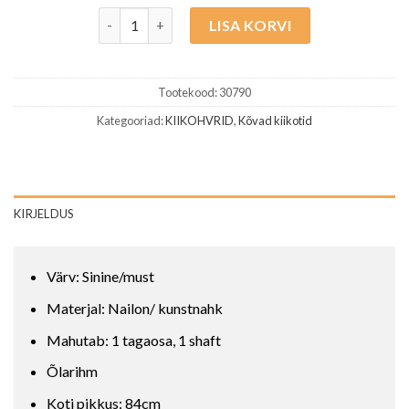
Oval kiikohver sinine/must 1/1 kogus
LISA KORVI
Tootekood:
30790
Kategooriad:
KIIKOHVRID
,
Kõvad kiikotid
KIRJELDUS
Värv: Sinine/must
Materjal: Nailon/ kunstnahk
Mahutab: 1 tagaosa, 1 shaft
Õlarihm
Koti pikkus: 84cm