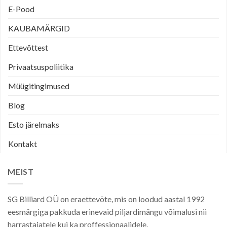
E-Pood
KAUBAMÄRGID
Ettevõttest
Privaatsuspoliitika
Müügitingimused
Blog
Esto järelmaks
Kontakt
MEIST
SG Billiard OÜ on eraettevõte, mis on loodud aastal 1992
eesmärgiga pakkuda erinevaid piljardimängu võimalusi nii
harrastajatele kui ka proffessionaalidele.