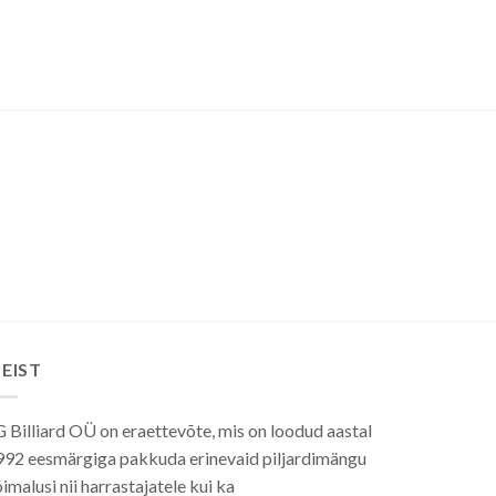
EIST
 Billiard OÜ on eraettevõte, mis on loodud aastal
992 eesmärgiga pakkuda erinevaid piljardimängu
imalusi nii harrastajatele kui ka