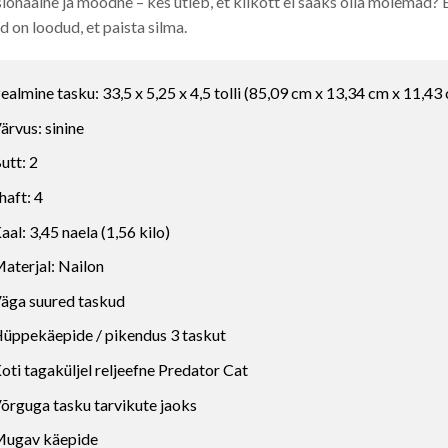
ionaalne ja moodne – kes ütleb, et kiikott ei saaks olla mõlemad? E
id on loodud, et paista silma.
ealmine tasku: 33,5 x 5,25 x 4,5 tolli (85,09 cm x 13,34 cm x 11,43
ärvus: sinine
utt: 2
haft: 4
aal: 3,45 naela (1,56 kilo)
aterjal: Nailon
äga suured taskud
üppekäepide / pikendus 3 taskut
oti tagaküljel reljeefne Predator Cat
õrguga tasku tarvikute jaoks
ugav käepide