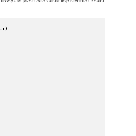
uroopa seljakottide disainist inspireeritud Urbaini
 cm)