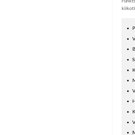
Funkts
kiikot
P
V
B
S
K
M
V
H
K
V
M