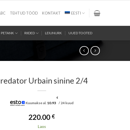
ABC
TEHTUD TÖÖD
KONTAKT
EESTI
PETANK
RIIDED
LEIUNURK
UUED TOOTED
redator Urbain sinine 2/4
€
Kuumakse al.
10.93
/ 24 kuud
220.00
€
Laos