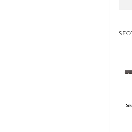
SEO
KIIKOHVRID
KIIKOHVRID
McDermott 4/7 Must
Laperti kiikott must 2/2
Snu
375.00
€
85.00
€
LISA KORVI
LISA KORVI