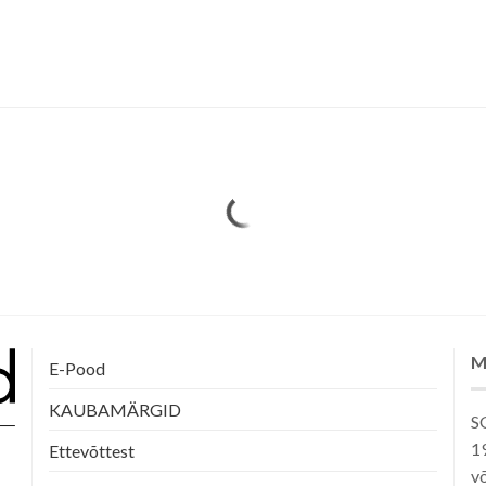
M
E-Pood
KAUBAMÄRGID
SG
1
Ettevõttest
võ