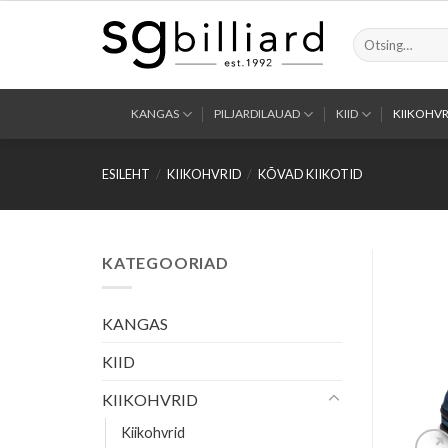
Skip
to
Otsi:
content
KANGAS
PILJARDILAUAD
KIID
KIIKOHVR
ESILEHT
/
KIIKOHVRID
/
KÕVAD KIIKOTID
KATEGOORIAD
KANGAS
KIID
KIIKOHVRID
Kiikohvrid