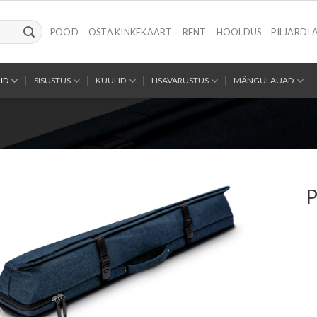
POOD
OSTA KINKEKAART
RENT
HOOLDUS
PILJARDI 
ID
SISUSTUS
KUULID
LISAVARUSTUS
MÄNGULAUAD
P