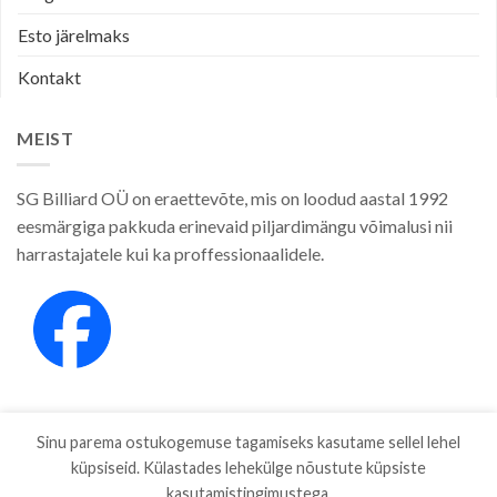
Esto järelmaks
Kontakt
MEIST
SG Billiard OÜ on eraettevõte, mis on loodud aastal 1992
eesmärgiga pakkuda erinevaid piljardimängu võimalusi nii
harrastajatele kui ka proffessionaalidele.
Sinu parema ostukogemuse tagamiseks kasutame sellel lehel
küpsiseid. Külastades lehekülge nõustute küpsiste
kasutamistingimustega.