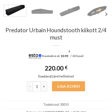
Predator Urbain Houndstooth kiikott 2/4
must
€
Kuumakse al.
10.93
/ 24 kuud
220.00
€
Saadaval järeltellimisel
Predator Urbain Houndstooth kiikott 2/4 must k
LISA KORVI
Tootekood:
30055