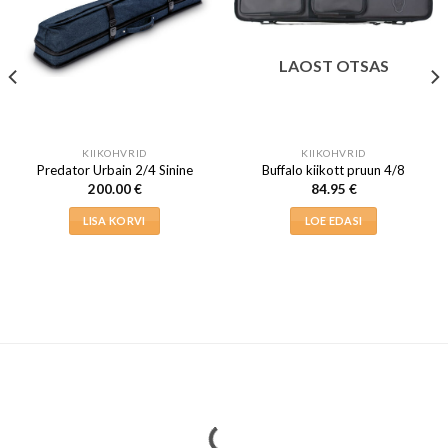
LAOST OTSAS
KIIKOHVRID
KIIKOHVRID
Predator Urbain 2/4 Sinine
Buffalo kiikott pruun 4/8
200.00
€
84.95
€
LISA KORVI
LOE EDASI