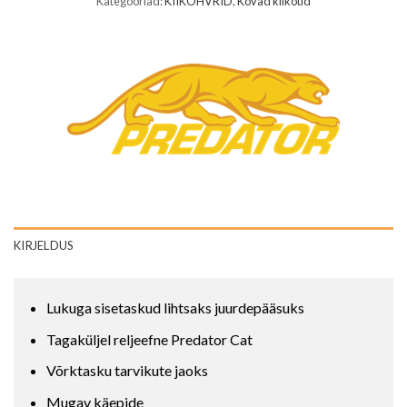
Kategooriad:
KIIKOHVRID
,
Kõvad kiikotid
KIRJELDUS
Lukuga sisetaskud lihtsaks juurdepääsuks
Tagaküljel reljeefne Predator Cat
Võrktasku tarvikute jaoks
Mugav käepide