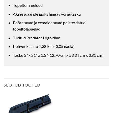
Topeltõmmeldud
Aksessuaaride jaoks hingav võrgutasku
Pööratavad ja eemaldatavad polsterdatud
topeltõlapaelad
Tikitud Predator Logo rihm
Kohver kaalub 1,38 kilo (3,05 naela)
Tasku 5 ”x 21” x 1,5 ”(12,70 cm x 53,34 cm x 3,81 cm)
SEOTUD TOOTED