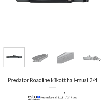
Predator Roadline kiikott hall-must 2/4
€
Kuumakse al.
9.18
/ 24 kuud