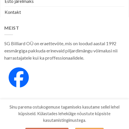
Esto järelmaks
Kontakt
MEIST
SG Billiard OÜ on eraettevõte, mis on loodud aastal 1992
eesmärgiga pakkuda erinevaid piljardimängu võimalusi nii
harrastajatele kui ka proffessionaalidele.
Sinu parema ostukogemuse tagamiseks kasutame sellel lehel
küpsiseid. Külastades lehekülge nõustute küpsiste
kasutamistingimustega.
E-POOD
KAUBAMÄRGID
ETTEVÕTTEST
PRIVAATSUSPOLIITIKA
MÜÜGITINGIMUSED
BLOG
ESTO JÄRELMAKS
KONTAKT