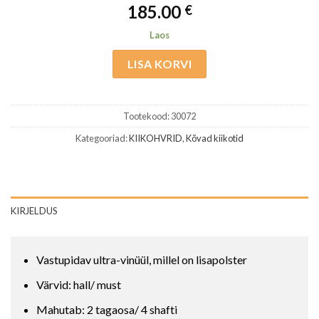
185.00
€
Laos
LISA KORVI
Tootekood:
30072
Kategooriad:
KIIKOHVRID
,
Kõvad kiikotid
KIRJELDUS
Vastupidav ultra-vinüül, millel on lisapolster
Värvid: hall/ must
Mahutab: 2 tagaosa/ 4 shafti