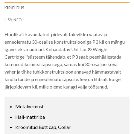
KIRJELDUS
LISAINFO
Hoolikalt kavandatud, pidevalt tulevikku vaatav ja
enneolematu 30-osalise konstruktsiooniga P3 kii on mängu
igaveseks muutnud. Kohandatav Uni-Loc® Weight
Cartridge™süsteem tähendab, et P3 saab peenhäälestada
kümnendiku untsi täpsusega, samas kui 30-osaline kõva
vaher ja tihke tuhkkonstruktsioon annavad hämmastavalt
kindla tunde ja enneolematu täpsuse. See on lihtsalt kõige
järjepidevam kii, mille oleme kunagi välja töötanud.
Metalne must
Hall-matt riba
Kroomitud Butt cap, Collar