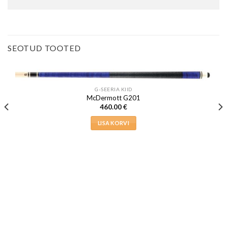
SEOTUD TOOTED
G-SEERIA KIID
McDermott G201
460.00
€
LISA KORVI