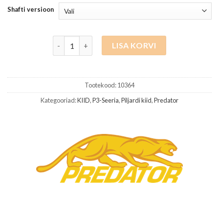
kuni
Shafti versioon
1,270.00 
Predator P3 BN, Shaft 314-3 Uni-Loc kogus
LISA KORVI
Tootekood:
10364
Kategooriad:
KIID
,
P3-Seeria
,
Piljardi kiid
,
Predator