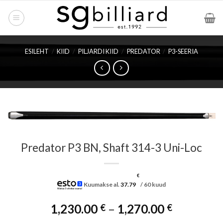
Skip
to
content
ESILEHT
/
KIID
/
PILJARDI KIID
/
PREDATOR
/
P3-SEERIA
Predator P3 BN, Shaft 314-3 Uni-Loc
€
Kuumakse al.
37.79
/ 60 kuud
Hinnavah
1,230.00
–
1,270.00
€
€
1,230.00 