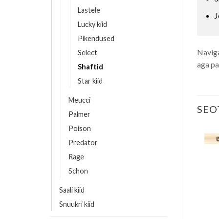
Lastele
J
Lucky kiid
Pikendused
Naviga
Select
aga pa
Shaftid
Star kiid
Meucci
SEO
Palmer
Poison
Predator
Rage
Schon
Saali kiid
Snuukri kiid