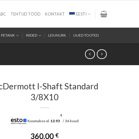
ABC
TEHTUD TÖÖD
KONTAKT
EESTI
PETANK
RIIDED
LEIUNURK
UUED TOOTED
Dermott I-Shaft Standard
3/8X10
€
Kuumakse al.
13.93
/ 36 kuud
360.00
€