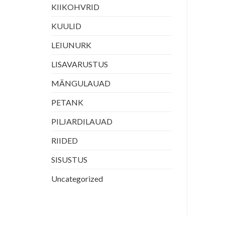
KIID
KIID
KIIKOHVRID
McDermott Shaft 3/8×10
McDermott I-3 Shaft 3/8×10
Joint
360.00
€
KUULID
215.00
€
LISA KORVI
LISA KORVI
LEIUNURK
LISAVARUSTUS
MÄNGULAUAD
PETANK
PILJARDILAUAD
RIIDED
SISUSTUS
Uncategorized