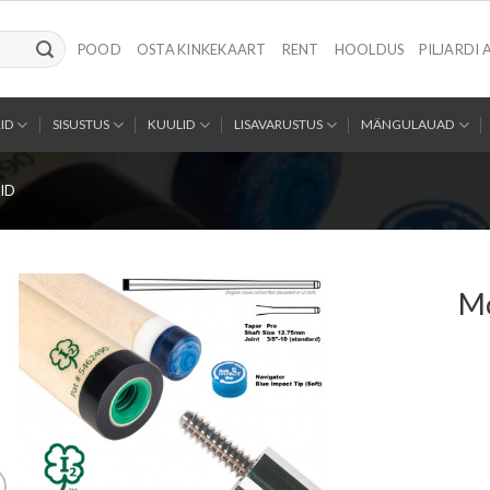
POOD
OSTA KINKEKAART
RENT
HOOLDUS
PILJARDI 
ID
SISUSTUS
KUULID
LISAVARUSTUS
MÄNGULAUAD
ID
Mc