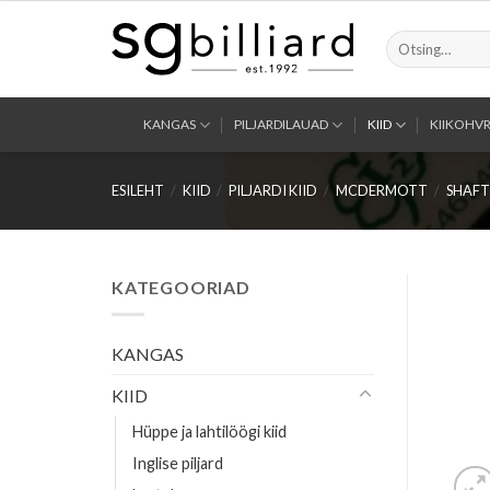
Skip
to
Otsi:
content
KANGAS
PILJARDILAUAD
KIID
KIIKOHVR
ESILEHT
/
KIID
/
PILJARDI KIID
/
MCDERMOTT
/
SHAFT
KATEGOORIAD
KANGAS
KIID
Hüppe ja lahtilöögi kiid
Inglise piljard