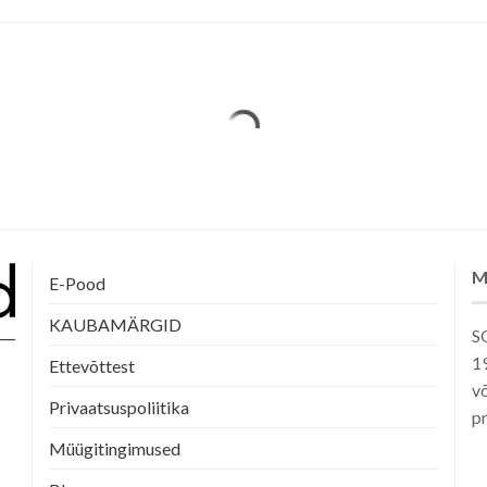
M
E-Pood
KAUBAMÄRGID
SG
1
Ettevõttest
võ
Privaatsuspoliitika
pr
Müügitingimused