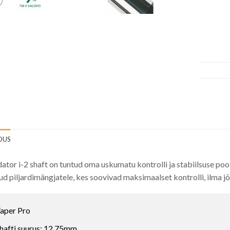
DUS
dator i-2 shaft on tuntud oma uskumatu kontrolli ja stabiilsuse poo
d piljardimängjatele, kes soovivad maksimaalset kontrolli, ilma j
aper Pro
hafti suurus: 12.75mm