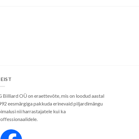
EIST
 Billiard OÜ on eraettevõte, mis on loodud aastal
992 eesmärgiga pakkuda erinevaid piljardimängu
imalusi nii harrastajatele kui ka
offessionaalidele.