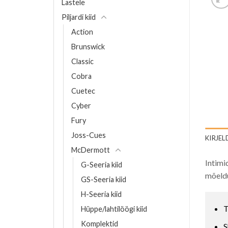
Lastele
Piljardi kiid
Action
Brunswick
Classic
Cobra
Cuetec
Cyber
Fury
Joss-Cues
KIRJEL
McDermott
Intimi
G-Seeria kiid
mõeldu
GS-Seeria kiid
H-Seeria kiid
T
Hüppe/lahtilöögi kiid
Komplektid
S