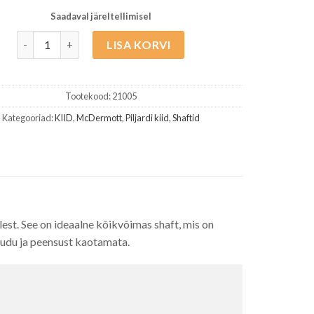
Saadaval järeltellimisel
McDermott I-Shaft Standard 3/8X10 kogus
LISA KORVI
Tootekood:
21005
Kategooriad:
KIID
,
McDermott
,
Piljardi kiid
,
Shaftid
lest. See on ideaalne kõikvõimas shaft, mis on
õudu ja peensust kaotamata.