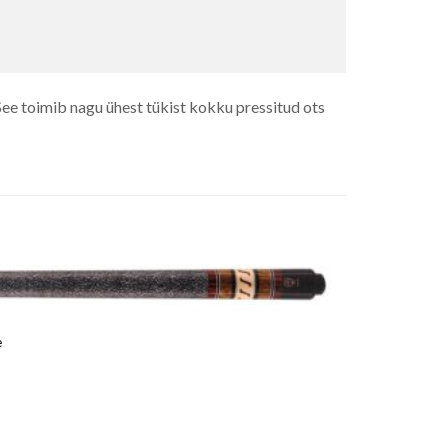
See toimib nagu ühest tükist kokku pressitud ots
e