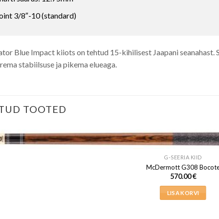
oint 3/8″-10 (standard)
tor Blue Impact kiiots on tehtud 15-kihilisest Jaapani seanahast. 
rema stabiilsuse ja pikema elueaga.
TUD TOOTED
G-SEERIA KIID
McDermott G308 Bocot
570.00
€
LISA KORVI