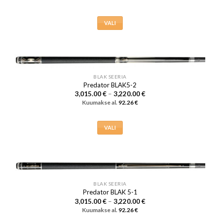
kuni
tootelehel.
3,270.00 €
VALI
Sellel
tootel
on
mitu
varianti.
BLAK SEERIA
Predator BLAK5-2
Valikuid
Hinnavahemik:
3,015.00
€
–
3,220.00
€
saab
3,015.00 €
Kuumakse al.
92.26
€
kuni
teha
3,220.00 €
tootelehel.
VALI
Sellel
tootel
on
mitu
varianti.
BLAK SEERIA
Valikuid
Predator BLAK 5-1
Hinnavahemik:
saab
3,015.00
€
–
3,220.00
€
3,015.00 €
Kuumakse al.
92.26
€
teha
kuni
3,220.00 €