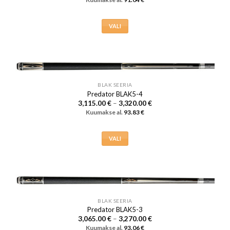
kuni
3,170.00 €
VALI
Sellel
tootel
on
mitu
varianti.
BLAK SEERIA
Valikuid
Predator BLAK5-4
saab
Hinnavahemik:
3,115.00
€
–
3,320.00
€
3,115.00 €
Kuumakse al.
93.83
€
teha
kuni
3,320.00 €
tootelehel.
VALI
Sellel
tootel
on
mitu
varianti.
BLAK SEERIA
Valikuid
Predator BLAK5-3
saab
Hinnavahemik:
3,065.00
€
–
3,270.00
€
3,065.00 €
teha
Kuumakse al.
93.06
€