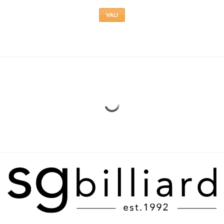
tootelehel.
VALI
Sellel
tootel
on
mitu
varianti.
Valikuid
saab
teha
tootelehel.