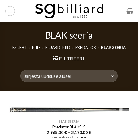
Skip
to
content
BLAK seeria
ESILEHT
/
KIID
/
PILJARDI KIID
/
PREDATOR
/
BLAK SEERIA
FILTREERI
BLAK SEERIA
Predator BLAK5-5
Hinnavahemik:
2,965.00
€
–
3,170.00
€
2,965.00 €
Kuumakse al.
91.04
€