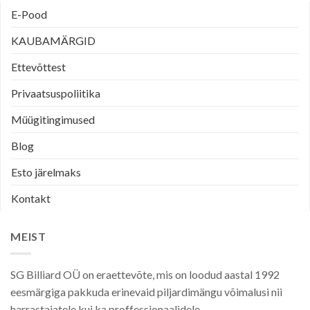
E-Pood
KAUBAMÄRGID
Ettevõttest
Privaatsuspoliitika
Müügitingimused
Blog
Esto järelmaks
Kontakt
MEIST
SG Billiard OÜ on eraettevõte, mis on loodud aastal 1992
eesmärgiga pakkuda erinevaid piljardimängu võimalusi nii
harrastajatele kui ka proffessionaalidele.