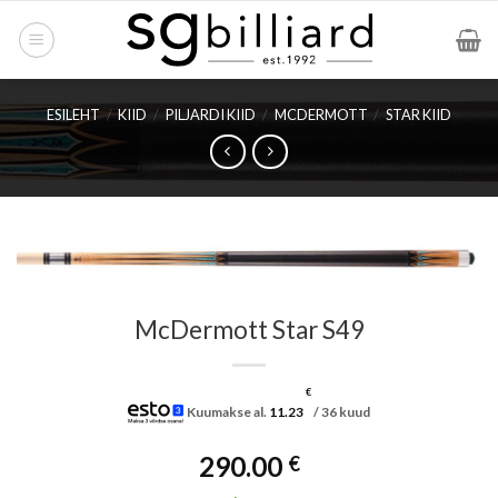
Skip
to
content
ESILEHT
/
KIID
/
PILJARDI KIID
/
MCDERMOTT
/
STAR KIID
McDermott Star S49
€
Kuumakse al.
11.23
/ 36 kuud
290.00
€