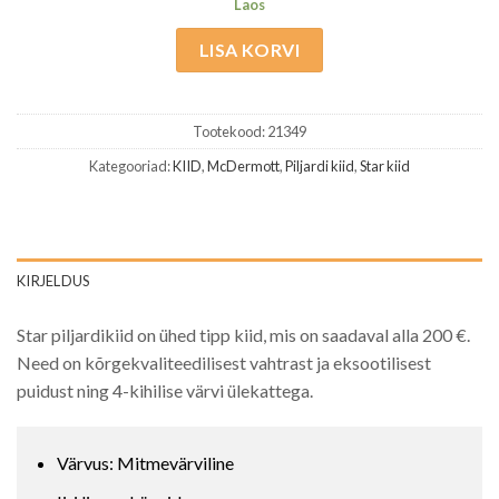
Laos
LISA KORVI
Tootekood:
21349
Kategooriad:
KIID
,
McDermott
,
Piljardi kiid
,
Star kiid
KIRJELDUS
Star piljardikiid on ühed tipp kiid, mis on saadaval alla 200 €.
Need on kõrgekvaliteedilisest vahtrast ja eksootilisest
puidust ning 4-kihilise värvi ülekattega.
Värvus: Mitmevärviline