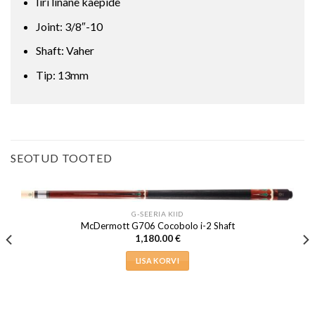
Iiri linane käepide
Joint: 3/8″-10
Shaft: Vaher
Tip: 13mm
SEOTUD TOOTED
G-SEERIA KIID
McDermott G706 Cocobolo i-2 Shaft
1,180.00
€
LISA KORVI