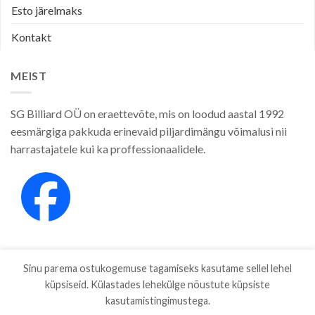
Esto järelmaks
Kontakt
MEIST
SG Billiard OÜ on eraettevõte, mis on loodud aastal 1992
eesmärgiga pakkuda erinevaid piljardimängu võimalusi nii
harrastajatele kui ka proffessionaalidele.
Sinu parema ostukogemuse tagamiseks kasutame sellel lehel
küpsiseid. Külastades lehekülge nõustute küpsiste
kasutamistingimustega.
E-POOD
KAUBAMÄRGID
ETTEVÕTTEST
PRIVAATSUSPOLIITIKA