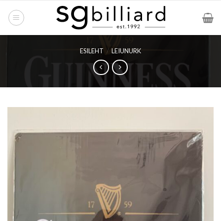
Skip
to
content
ESILEHT
/
LEIUNURK