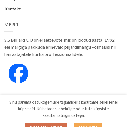
Kontakt
MEIST
SG Billiard OÜ on eraettevõte, mis on loodud aastal 1992
eesmärgiga pakkuda erinevaid piljardimängu võimalusi nii
harrastajatele kui ka proffessionaalidele.
Sinu parema ostukogemuse tagamiseks kasutame sellel lehel
küpsiseid. Külastades lehekülge nõustute küpsiste
kasutamistingimustega.
E-POOD
KAUBAMÄRGID
ETTEVÕTTEST
PRIVAATSUSPOLIITIKA
MÜÜGITINGIMUSED
BLOG
ESTO JÄRELMAKS
KONTAKT