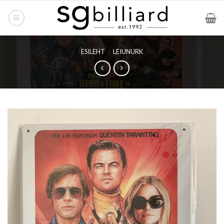
Skip
to
content
ESILEHT
/
LEIUNURK