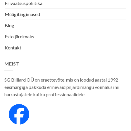
Privaatsuspoliitika
Müügitingimused
Blog
Esto järelmaks
Kontakt
MEIST
SG Billiard OÜ on eraettevõte, mis on loodud aastal 1992
eesmärgiga pakkuda erinevaid piljardimängu võimalusi nii
harrastajatele kui ka proffessionaalidele.