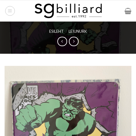
Skip
to
content
ESILEHT
/
LEIUNURK