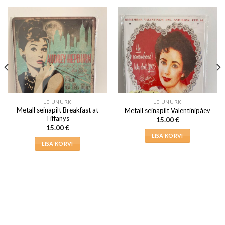
LEIUNURK
LEIUNURK
Metall seinapilt Breakfast at
Metall seinapilt Valentinipàev
Tiffanys
15.00
€
15.00
€
LISA KORVI
LISA KORVI