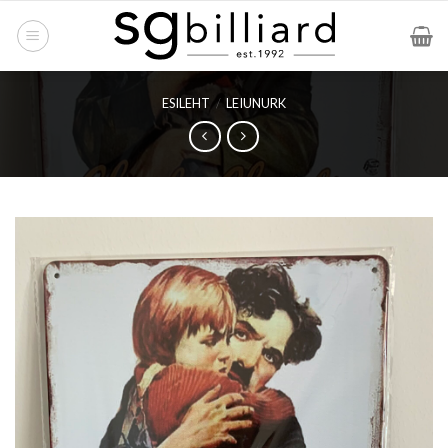
Skip
to
content
ESILEHT
/
LEIUNURK