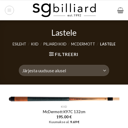
Skip
to
content
Lastele
ESILEHT
/
KIID
/
PILJARDI KIID
/
MCDERMOTT
/
LASTELE
FILTREERI
KIID
McDermott K97C 132cm
195.00
€
Kuumakse al.
9.69
€