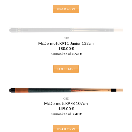
LISA KORVI
LAOST OTSAS
KIID
McDermott K91C Junior 132cm
180.00
€
Kuumakse al.
8.93
€
LOE EDASI
KIID
McDermott K97B 107cm
149.00
€
Kuumakse al.
7.40
€
LISA KORVI