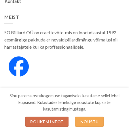
Kontakt
MEIST
SG Billiard OÜ on eraettevõte, mis on loodud aastal 1992
eesmärgiga pakkuda erinevaid piljardimängu võimalusi nii
harrastajatele kui ka proffessionaalidele.
Sinu parema ostukogemuse tagamiseks kasutame sellel lehel
küpsiseid. Külastades lehekülge nõustute küpsiste
kasutamistingimustega.
E-POOD
KAUBAMÄRGID
ETTEVÕTTEST
PRIVAATSUSPOLIITIKA
MÜÜGITINGIMUSED
BLOG
ESTO JÄRELMAKS
KONTAKT
ROHKEM INFOT
NÕUSTU
Copyright 2026 ©
SGBILLIARD