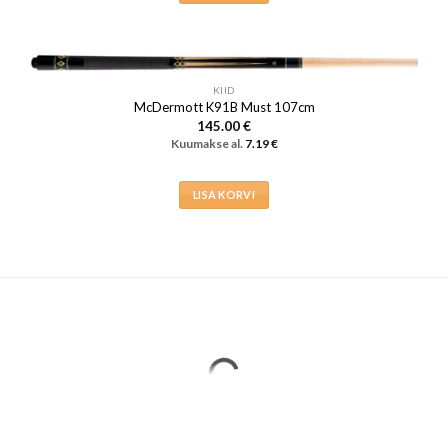
KIID
McDermott K91B Must 107cm
145.00
€
Kuumakse al.
7.19
€
LISA KORVI