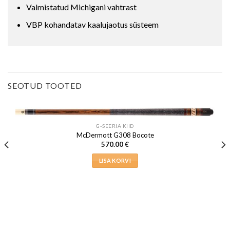
Valmistatud Michigani vahtrast
VBP kohandatav kaalujaotus süsteem
SEOTUD TOOTED
G-SEERIA KIID
McDermott G308 Bocote
570.00
€
LISA KORVI