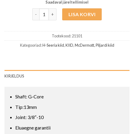
Saadaval järeltellimisel
McDermott H552 G-Core kogus
LISA KORVI
Tootekood:
21101
Kategooriad:
H-Seeria kiid
,
KIID
,
McDermott
,
Piljardi kiid
KIRJELDUS
Shaft: G-Core
Tip:13mm
Joint: 3/8″-10
Eluaegne garantii