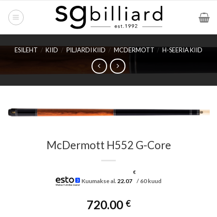
Skip
to
content
ESILEHT
/
KIID
/
PILJARDI KIID
/
MCDERMOTT
/
H-SEERIA KIID
McDermott H552 G-Core
€
Kuumakse al.
22.07
/ 60 kuud
720.00
€